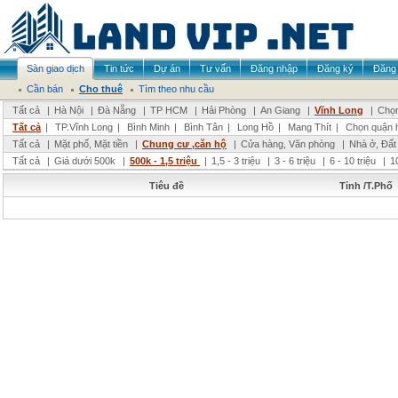
Sàn giao dịch
Tin tức
Dự án
Tư vấn
Đăng nhập
Đăng ký
Đăng 
Cần bán
Cho thuê
Tìm theo nhu cầu
Tất cả
|
Hà Nội
|
Đà Nẵng
|
TP HCM
|
Hải Phòng
|
An Giang
|
Vĩnh Long
|
Chọn
Tất cả
|
TP.Vĩnh Long
|
Bình Minh
|
Bình Tân
|
Long Hồ
|
Mang Thít
|
Chọn quận 
Tất cả
|
Mặt phố, Mặt tiền
|
Chung cư ,căn hộ
|
Cửa hàng, Văn phòng
|
Nhà ở, Đất
Tất cả
|
Giá dưới 500k
|
500k - 1,5 triệu
|
1,5 - 3 triệu
|
3 - 6 triệu
|
6 - 10 triệu
|
1
Tiêu đề
Tỉnh /T.Phố