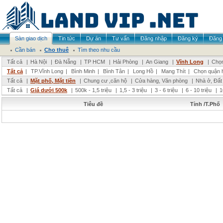
Sàn giao dịch
Tin tức
Dự án
Tư vấn
Đăng nhập
Đăng ký
Đăng 
Cần bán
Cho thuê
Tìm theo nhu cầu
Tất cả
|
Hà Nội
|
Đà Nẵng
|
TP HCM
|
Hải Phòng
|
An Giang
|
Vĩnh Long
|
Chọn
Tất cả
|
TP.Vĩnh Long
|
Bình Minh
|
Bình Tân
|
Long Hồ
|
Mang Thít
|
Chọn quận 
Tất cả
|
Mặt phố, Mặt tiền
|
Chung cư ,căn hộ
|
Cửa hàng, Văn phòng
|
Nhà ở, Đất
Tất cả
|
Giá dưới 500k
|
500k - 1,5 triệu
|
1,5 - 3 triệu
|
3 - 6 triệu
|
6 - 10 triệu
|
1
Tiêu đề
Tỉnh /T.Phố