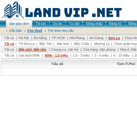
Sàn giao dịch
Tin tức
Dự án
Tư vấn
Đăng nhập
Đăng ký
Đăng 
Cần bán
Cho thuê
Tìm theo nhu cầu
Tất cả
|
Hà Nội
|
Đà Nẵng
|
TP HCM
|
Hải Phòng
|
An Giang
|
Sơn La
|
Chọn tỉ
Tất cả
|
TP.Sơn La
|
Bắc Yên
|
Mai Sơn
|
Mộc Châu
|
Mường La
|
Chọn quận huy
Tất cả
|
Mặt phố, Mặt tiền
|
Chung cư ,căn hộ
|
Cửa hàng, Văn phòng
|
Nhà ở, Đất
Tất cả
|
Giá dưới 500k
|
500k - 1,5 triệu
|
1,5 - 3 triệu
|
3 - 6 triệu
|
6 - 10 triệu
|
1
Tiêu đề
Tỉnh /T.Phố