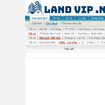
Sàn giao dịch
Tin tức
Dự án
Tư vấn
Đăng nhập
Cần bán
Cho thuê
Tìm theo nhu cầu
Tất cả
|
Hà Nội
|
Đà Nẵng
|
TP HCM
|
Hải Phòng
|
An Giang
Tất cả
|
TP.Buôn Ma Thuột
|
Buôn Hồ
|
Ea H'leo
|
Buôn Đôn
|
Tất cả
|
Mặt phố, Mặt tiền
|
Chung cư ,căn hộ
|
Cửa hàng, Vă
Tất cả
|
Giá dưới 500k
|
500k - 1,5 triệu
|
1,5 - 3 triệu
|
3 - 6 t
Tiêu đề