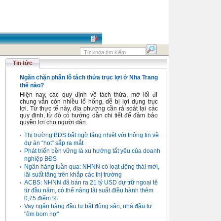
Tin tức
Ngăn chặn phân lô tách thửa trục lợi ở Nha Trang
thế nào?
Hiện nay, các quy định về tách thửa, mở lối đi
chung vẫn còn nhiều lổ hổng, dễ bị lợi dụng trục
lợi. Từ thực tế này, địa phương cần rà soát lại các
quy định, từ đó có hướng dẫn chi tiết để đảm bảo
quyền lợi cho người dân.
Thị trường BĐS bất ngờ tăng nhiệt với thông tin về
dự án “hot” sắp ra mắt
Phát triển bền vững là xu hướng tất yếu của doanh
nghiệp BĐS
Ngân hàng tuần qua: NHNN có loạt động thái mới,
lãi suất tăng trên khắp các thị trường
ACBS: NHNN đã bán ra 21 tỷ USD dự trữ ngoại tệ
từ đầu năm, có thể nâng lãi suất điều hành thêm
0,75 điểm %
Vay ngân hàng đầu tư bất động sản, nhà đầu tư
"ôm bom nợ"