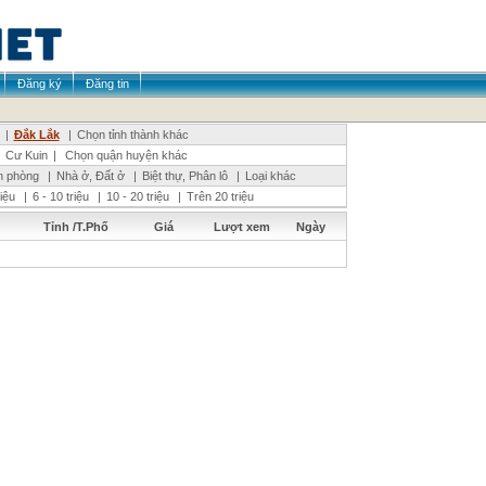
Đăng ký
Đăng tin
|
Đắk Lắk
|
Chọn tỉnh thành khác
Cư Kuin
|
Chọn quận huyện khác
n phòng
|
Nhà ở, Đất ở
|
Biệt thự, Phân lô
|
Loại khác
riệu
|
6 - 10 triệu
|
10 - 20 triệu
|
Trên 20 triệu
Tỉnh /T.Phố
Giá
Lượt xem
Ngày