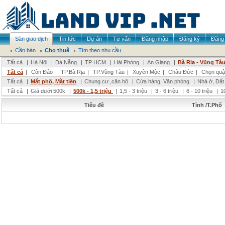
Sàn giao dịch
Tin tức
Dự án
Tư vấn
Đăng nhập
Đăng ký
Đăng 
Cần bán
Cho thuê
Tìm theo nhu cầu
Tất cả
|
Hà Nội
|
Đà Nẵng
|
TP HCM
|
Hải Phòng
|
An Giang
|
Bà Rịa - Vũng Tà
Tất cả
|
Côn Đảo
|
TP.Bà Rịa
|
TP.Vũng Tàu
|
Xuyên Mộc
|
Châu Đức
|
Chọn quậ
Tất cả
|
Mặt phố, Mặt tiền
|
Chung cư ,căn hộ
|
Cửa hàng, Văn phòng
|
Nhà ở, Đất
Tất cả
|
Giá dưới 500k
|
500k - 1,5 triệu
|
1,5 - 3 triệu
|
3 - 6 triệu
|
6 - 10 triệu
|
1
Tiêu đề
Tỉnh /T.Phố