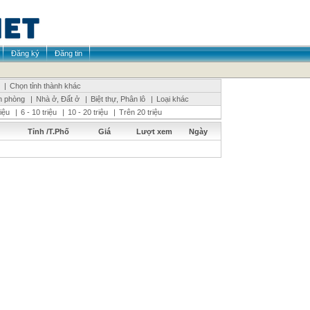
Đăng ký
Đăng tin
|
Chọn tỉnh thành khác
n phòng
|
Nhà ở, Đất ở
|
Biệt thự, Phân lô
|
Loại khác
riệu
|
6 - 10 triệu
|
10 - 20 triệu
|
Trên 20 triệu
Tỉnh /T.Phố
Giá
Lượt xem
Ngày