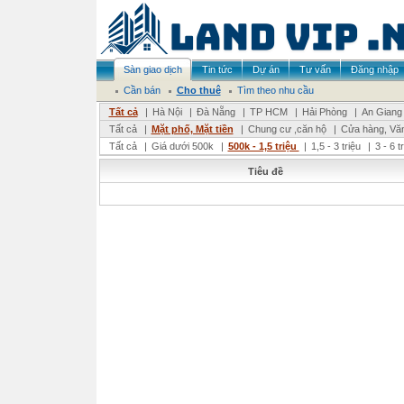
Sàn giao dịch
Tin tức
Dự án
Tư vấn
Đăng nhập
Cần bán
Cho thuê
Tìm theo nhu cầu
Tất cả
|
Hà Nội
|
Đà Nẵng
|
TP HCM
|
Hải Phòng
|
An Giang
Tất cả
|
Mặt phố, Mặt tiền
|
Chung cư ,căn hộ
|
Cửa hàng, Vă
Tất cả
|
Giá dưới 500k
|
500k - 1,5 triệu
|
1,5 - 3 triệu
|
3 - 6 t
Tiêu đề