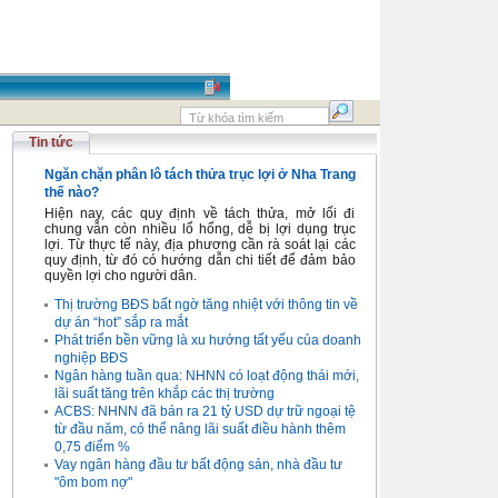
Tin tức
Ngăn chặn phân lô tách thửa trục lợi ở Nha Trang
thế nào?
Hiện nay, các quy định về tách thửa, mở lối đi
chung vẫn còn nhiều lổ hổng, dễ bị lợi dụng trục
lợi. Từ thực tế này, địa phương cần rà soát lại các
quy định, từ đó có hướng dẫn chi tiết để đảm bảo
quyền lợi cho người dân.
Thị trường BĐS bất ngờ tăng nhiệt với thông tin về
dự án “hot” sắp ra mắt
Phát triển bền vững là xu hướng tất yếu của doanh
nghiệp BĐS
Ngân hàng tuần qua: NHNN có loạt động thái mới,
lãi suất tăng trên khắp các thị trường
ACBS: NHNN đã bán ra 21 tỷ USD dự trữ ngoại tệ
từ đầu năm, có thể nâng lãi suất điều hành thêm
0,75 điểm %
Vay ngân hàng đầu tư bất động sản, nhà đầu tư
"ôm bom nợ"