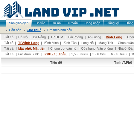
Sàn giao dịch
Tin tức
Dự án
Tư vấn
Đăng nhập
Đăng ký
Đăng 
Cần bán
Cho thuê
Tìm theo nhu cầu
Tất cả
|
Hà Nội
|
Đà Nẵng
|
TP HCM
|
Hải Phòng
|
An Giang
|
Vĩnh Long
|
Chọn
Tất cả
|
TP.Vĩnh Long
|
Bình Minh
|
Bình Tân
|
Long Hồ
|
Mang Thít
|
Chọn quận
Tất cả
|
Mặt phố, Mặt tiền
|
Chung cư ,căn hộ
|
Cửa hàng, Văn phòng
|
Nhà ở, Đất
Tất cả
|
Giá dưới 500k
|
500k - 1,5 triệu
|
1,5 - 3 triệu
|
3 - 6 triệu
|
6 - 10 triệu
|
1
Tiêu đề
Tỉnh /T.Phố