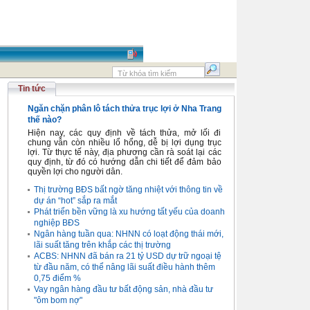
Tin tức
Ngăn chặn phân lô tách thửa trục lợi ở Nha Trang
thế nào?
Hiện nay, các quy định về tách thửa, mở lối đi
chung vẫn còn nhiều lổ hổng, dễ bị lợi dụng trục
lợi. Từ thực tế này, địa phương cần rà soát lại các
quy định, từ đó có hướng dẫn chi tiết để đảm bảo
quyền lợi cho người dân.
Thị trường BĐS bất ngờ tăng nhiệt với thông tin về
dự án “hot” sắp ra mắt
Phát triển bền vững là xu hướng tất yếu của doanh
nghiệp BĐS
Ngân hàng tuần qua: NHNN có loạt động thái mới,
lãi suất tăng trên khắp các thị trường
ACBS: NHNN đã bán ra 21 tỷ USD dự trữ ngoại tệ
từ đầu năm, có thể nâng lãi suất điều hành thêm
0,75 điểm %
Vay ngân hàng đầu tư bất động sản, nhà đầu tư
"ôm bom nợ"