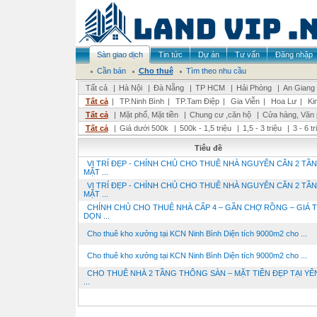
Sàn giao dịch
Tin tức
Dự án
Tư vấn
Đăng nhập
Cần bán
Cho thuê
Tìm theo nhu cầu
Tất cả
|
Hà Nội
|
Đà Nẵng
|
TP HCM
|
Hải Phòng
|
An Giang
Tất cả
|
TP.Ninh Bình
|
TP.Tam Điệp
|
Gia Viễn
|
Hoa Lư
|
Ki
Tất cả
|
Mặt phố, Mặt tiền
|
Chung cư ,căn hộ
|
Cửa hàng, Văn
Tất cả
|
Giá dưới 500k
|
500k - 1,5 triệu
|
1,5 - 3 triệu
|
3 - 6 t
Tiêu đề
VỊ TRÍ ĐẸP - CHÍNH CHỦ CHO THUÊ NHÀ NGUYÊN CĂN 2 TẦN
MẶT ...
VỊ TRÍ ĐẸP - CHÍNH CHỦ CHO THUÊ NHÀ NGUYÊN CĂN 2 TẦN
MẶT ...
CHÍNH CHỦ CHO THUÊ NHÀ CẤP 4 – GẦN CHỢ RỒNG – GIÁ T
DỌN ...
Cho thuê kho xưởng tại KCN Ninh Bình Diện tích 9000m2 cho ...
Cho thuê kho xưởng tại KCN Ninh Bình Diện tích 9000m2 cho ...
CHO THUÊ NHÀ 2 TẦNG THÔNG SÀN – MẶT TIỀN ĐẸP TẠI YÊ
...