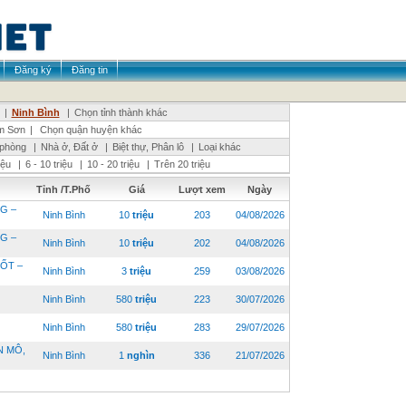
Đăng ký
Đăng tin
|
Ninh Bình
|
Chọn tỉnh thành khác
m Sơn
|
Chọn quận huyện khác
 phòng
|
Nhà ở, Đất ở
|
Biệt thự, Phân lô
|
Loại khác
riệu
|
6 - 10 triệu
|
10 - 20 triệu
|
Trên 20 triệu
Tỉnh /T.Phố
Giá
Lượt xem
Ngày
G –
Ninh Bình
10
triệu
203
04/08/2026
G –
Ninh Bình
10
triệu
202
04/08/2026
ỐT –
Ninh Bình
3
triệu
259
03/08/2026
Ninh Bình
580
triệu
223
30/07/2026
Ninh Bình
580
triệu
283
29/07/2026
N MÔ,
Ninh Bình
1
nghìn
336
21/07/2026