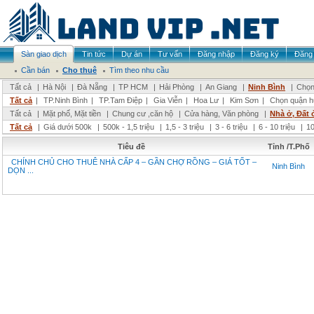
Sàn giao dịch
Tin tức
Dự án
Tư vấn
Đăng nhập
Đăng ký
Đăng 
Cần bán
Cho thuê
Tìm theo nhu cầu
Tất cả
|
Hà Nội
|
Đà Nẵng
|
TP HCM
|
Hải Phòng
|
An Giang
|
Ninh Bình
|
Chọn
Tất cả
|
TP.Ninh Bình
|
TP.Tam Điệp
|
Gia Viễn
|
Hoa Lư
|
Kim Sơn
|
Chọn quận h
Tất cả
|
Mặt phố, Mặt tiền
|
Chung cư ,căn hộ
|
Cửa hàng, Văn phòng
|
Nhà ở, Đất 
Tất cả
|
Giá dưới 500k
|
500k - 1,5 triệu
|
1,5 - 3 triệu
|
3 - 6 triệu
|
6 - 10 triệu
|
10
Tiêu đề
Tỉnh /T.Phố
CHÍNH CHỦ CHO THUÊ NHÀ CẤP 4 – GẦN CHỢ RỒNG – GIÁ TỐT –
Ninh Bình
DỌN ...