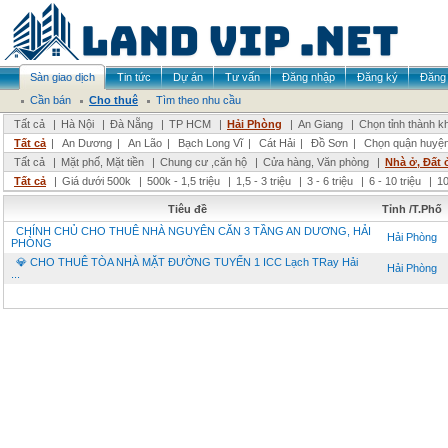
Sàn giao dịch
Tin tức
Dự án
Tư vấn
Đăng nhập
Đăng ký
Đăng 
Cần bán
Cho thuê
Tìm theo nhu cầu
Tất cả
|
Hà Nội
|
Đà Nẵng
|
TP HCM
|
Hải Phòng
|
An Giang
|
Chọn tỉnh thành k
Tất cả
|
An Dương
|
An Lão
|
Bạch Long Vĩ
|
Cát Hải
|
Đồ Sơn
|
Chọn quận huyệ
Tất cả
|
Mặt phố, Mặt tiền
|
Chung cư ,căn hộ
|
Cửa hàng, Văn phòng
|
Nhà ở, Đất 
Tất cả
|
Giá dưới 500k
|
500k - 1,5 triệu
|
1,5 - 3 triệu
|
3 - 6 triệu
|
6 - 10 triệu
|
10
Tiêu đề
Tỉnh /T.Phố
CHÍNH CHỦ CHO THUÊ NHÀ NGUYÊN CĂN 3 TẦNG AN DƯƠNG, HẢI
Hải Phòng
PHÒNG
💎 CHO THUÊ TÒA NHÀ MẶT ĐƯỜNG TUYẾN 1 ICC Lạch TRay Hải
Hải Phòng
...