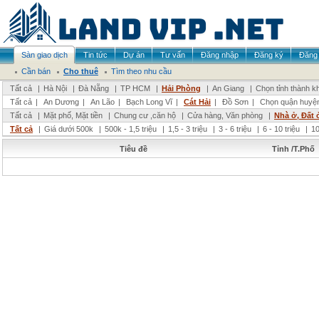
Sàn giao dịch
Tin tức
Dự án
Tư vấn
Đăng nhập
Đăng ký
Đăng 
Cần bán
Cho thuê
Tìm theo nhu cầu
Tất cả
|
Hà Nội
|
Đà Nẵng
|
TP HCM
|
Hải Phòng
|
An Giang
|
Chọn tỉnh thành k
Tất cả
|
An Dương
|
An Lão
|
Bạch Long Vĩ
|
Cát Hải
|
Đồ Sơn
|
Chọn quận huyệ
Tất cả
|
Mặt phố, Mặt tiền
|
Chung cư ,căn hộ
|
Cửa hàng, Văn phòng
|
Nhà ở, Đất 
Tất cả
|
Giá dưới 500k
|
500k - 1,5 triệu
|
1,5 - 3 triệu
|
3 - 6 triệu
|
6 - 10 triệu
|
10
Tiêu đề
Tỉnh /T.Phố