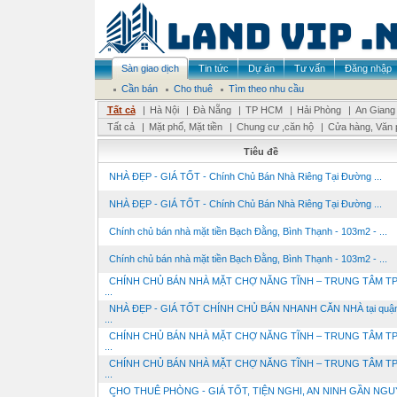
Sàn giao dịch
Tin tức
Dự án
Tư vấn
Đăng nhập
Cần bán
Cho thuê
Tìm theo nhu cầu
Tất cả
|
Hà Nội
|
Đà Nẵng
|
TP HCM
|
Hải Phòng
|
An Giang
Tất cả
|
Mặt phố, Mặt tiền
|
Chung cư ,căn hộ
|
Cửa hàng, Văn 
Tiêu đề
NHÀ ĐẸP - GIÁ TỐT - Chính Chủ Bán Nhà Riêng Tại Đường ...
NHÀ ĐẸP - GIÁ TỐT - Chính Chủ Bán Nhà Riêng Tại Đường ...
Chính chủ bán nhà mặt tiền Bạch Đằng, Bình Thạnh - 103m2 - ...
Chính chủ bán nhà mặt tiền Bạch Đằng, Bình Thạnh - 103m2 - ...
CHÍNH CHỦ BÁN NHÀ MẶT CHỢ NĂNG TĨNH – TRUNG TÂM TP
...
NHÀ ĐẸP - GIÁ TỐT CHÍNH CHỦ BÁN NHANH CĂN NHÀ tại quậ
...
CHÍNH CHỦ BÁN NHÀ MẶT CHỢ NĂNG TĨNH – TRUNG TÂM TP
...
CHÍNH CHỦ BÁN NHÀ MẶT CHỢ NĂNG TĨNH – TRUNG TÂM TP
...
CHO THUÊ PHÒNG - GIÁ TỐT, TIỆN NGHI, AN NINH GẦN NG