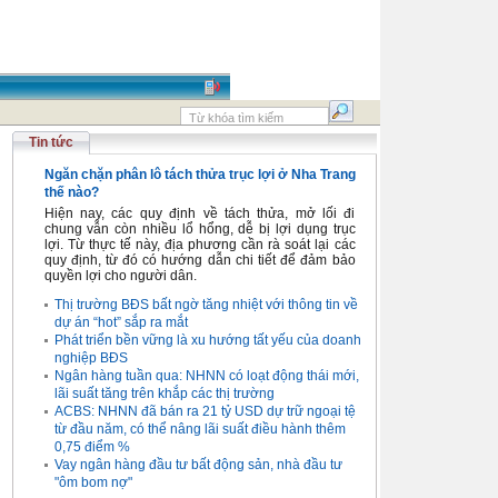
Tin tức
Ngăn chặn phân lô tách thửa trục lợi ở Nha Trang
thế nào?
Hiện nay, các quy định về tách thửa, mở lối đi
chung vẫn còn nhiều lổ hổng, dễ bị lợi dụng trục
lợi. Từ thực tế này, địa phương cần rà soát lại các
quy định, từ đó có hướng dẫn chi tiết để đảm bảo
quyền lợi cho người dân.
Thị trường BĐS bất ngờ tăng nhiệt với thông tin về
dự án “hot” sắp ra mắt
Phát triển bền vững là xu hướng tất yếu của doanh
nghiệp BĐS
Ngân hàng tuần qua: NHNN có loạt động thái mới,
lãi suất tăng trên khắp các thị trường
ACBS: NHNN đã bán ra 21 tỷ USD dự trữ ngoại tệ
từ đầu năm, có thể nâng lãi suất điều hành thêm
0,75 điểm %
Vay ngân hàng đầu tư bất động sản, nhà đầu tư
"ôm bom nợ"