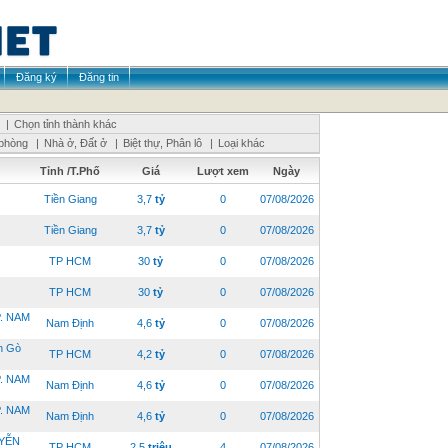
Đăng ký
Đăng tin
|
Chọn tỉnh thành khác
phòng
|
Nhà ở, Đất ở
|
Biệt thự, Phân lô
|
Loại khác
Tỉnh /T.Phố
Giá
Lượt xem
Ngày
Tiền Giang
3,7
tỷ
0
07/08/2026
Tiền Giang
3,7
tỷ
0
07/08/2026
TP HCM
30
tỷ
0
07/08/2026
TP HCM
30
tỷ
0
07/08/2026
. NAM
Nam Định
4,6
tỷ
0
07/08/2026
n Gò
TP HCM
4,2
tỷ
0
07/08/2026
. NAM
Nam Định
4,6
tỷ
0
07/08/2026
. NAM
Nam Định
4,6
tỷ
0
07/08/2026
UYỄN
TP HCM
2,5
triệu
4
07/08/2026