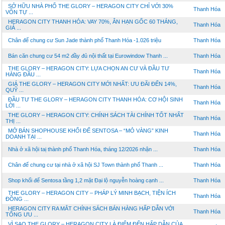
SỞ HỮU NHÀ PHỐ THE GLORY – HERAGON CITY CHỈ VỚI 30%
Thanh Hóa
VỐN TỰ ...
HERAGON CITY THANH HÓA: VAY 70%, ÂN HẠN GỐC 60 THÁNG,
Thanh Hóa
GIÁ ...
Chân đế chung cư Sun Jade thành phố Thanh Hóa -1.026 triệu
Thanh Hóa
Bán căn chung cư 54 m2 đầy đủ nội thất tại Eurowindow Thanh ...
Thanh Hóa
THE GLORY – HERAGON CITY: LỰA CHỌN AN CƯ VÀ ĐẦU TƯ
Thanh Hóa
HÀNG ĐẦU ...
GIÁ THE GLORY – HERAGON CITY MỚI NHẤT: ƯU ĐÃI ĐẾN 14%,
Thanh Hóa
QUỸ ...
ĐẦU TƯ THE GLORY – HERAGON CITY THANH HÓA: CƠ HỘI SINH
Thanh Hóa
LỜI ...
THE GLORY – HERAGON CITY: CHÍNH SÁCH TÀI CHÍNH TỐT NHẤT
Thanh Hóa
THỊ ...
MỞ BÁN SHOPHOUSE KHỐI ĐẾ SENTOSA – “MỎ VÀNG” KINH
Thanh Hóa
DOANH TẠI ...
Nhà ở xã hội taị thành phố Thanh Hóa, tháng 12/2026 nhận ...
Thanh Hóa
Chân đế chung cư tại nhà ở xã hội SJ Town thành phố Thanh ...
Thanh Hóa
Shop khối đế Sentosa tầng 1,2 mặt Đại lộ nguyễn hoàng cạnh ...
Thanh Hóa
THE GLORY – HERAGON CITY – PHÁP LÝ MINH BẠCH, TIỆN ÍCH
Thanh Hóa
ĐỒNG ...
HERAGON CITY RA MẮT CHÍNH SÁCH BÁN HÀNG HẤP DẪN VỚI
Thanh Hóa
TỔNG ƯU ...
VÌ SAO THE GLORY – HERAGON CITY LÀ ĐIỂM ĐẾN HẤP DẪN CỦA