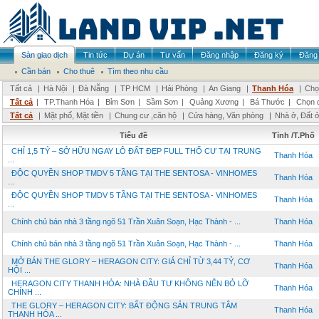
Sàn giao dịch
Tin tức
Dự án
Tư vấn
Đăng nhập
Đăng ký
Đăng 
Cần bán
Cho thuê
Tìm theo nhu cầu
Tất cả
|
Hà Nội
|
Đà Nẵng
|
TP HCM
|
Hải Phòng
|
An Giang
|
Thanh Hóa
|
Chọ
Tất cả
|
TP.Thanh Hóa
|
Bỉm Sơn
|
Sầm Sơn
|
Quảng Xương
|
Bá Thước
|
Chọn 
Tất cả
|
Mặt phố, Mặt tiền
|
Chung cư ,căn hộ
|
Cửa hàng, Văn phòng
|
Nhà ở, Đất 
Tiêu đề
Tỉnh /T.Phố
CHỈ 1,5 TỶ – SỞ HỮU NGAY LÔ ĐẤT ĐẸP FULL THỔ CƯ TẠI TRUNG
Thanh Hóa
...
ĐỘC QUYỀN SHOP TMDV 5 TẦNG TẠI THE SENTOSA - VINHOMES
Thanh Hóa
...
ĐỘC QUYỀN SHOP TMDV 5 TẦNG TẠI THE SENTOSA - VINHOMES
Thanh Hóa
...
Chính chủ bán nhà 3 tầng ngõ 51 Trần Xuân Soạn, Hạc Thành - ...
Thanh Hóa
Chính chủ bán nhà 3 tầng ngõ 51 Trần Xuân Soạn, Hạc Thành - ...
Thanh Hóa
MỞ BÁN THE GLORY – HERAGON CITY: GIÁ CHỈ TỪ 3,44 TỶ, CƠ
Thanh Hóa
HỘI ...
HERAGON CITY THANH HÓA: NHÀ ĐẦU TƯ KHÔNG NÊN BỎ LỠ
Thanh Hóa
CHÍNH ...
THE GLORY – HERAGON CITY: BẤT ĐỘNG SẢN TRUNG TÂM
Thanh Hóa
THANH HÓA ...