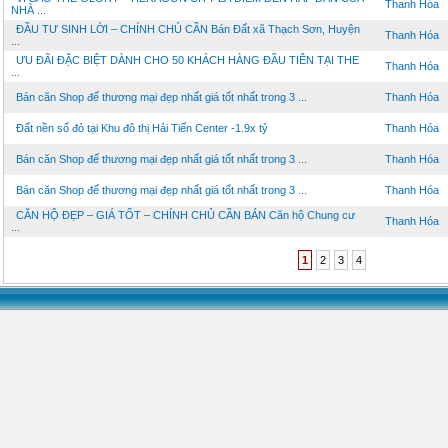
Thanh Hóa
NHÀ ...
ĐẦU TƯ SINH LỜI – CHÍNH CHỦ CẦN Bán Đất xã Thạch Sơn, Huyện
Thanh Hóa
...
ƯU ĐÃI ĐẶC BIỆT DÀNH CHO 50 KHÁCH HÀNG ĐẦU TIÊN TẠI THE
Thanh Hóa
...
Bán căn Shop đế thương mại đẹp nhất giá tốt nhất trong 3 ...
Thanh Hóa
Đất nền sổ đỏ tại Khu đô thị Hải Tiến Center -1.9x tỷ
Thanh Hóa
Bán căn Shop đế thương mại đẹp nhất giá tốt nhất trong 3 ...
Thanh Hóa
Bán căn Shop đế thương mại đẹp nhất giá tốt nhất trong 3 ...
Thanh Hóa
CĂN HỘ ĐẸP – GIÁ TỐT – CHÍNH CHỦ CẦN BÁN Căn hộ Chung cư
Thanh Hóa
...
1
2
3
4