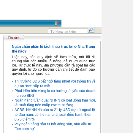
Tin tức
Ngăn chặn phân lô tách thửa trục lợi ở Nha Trang
thế nào?
Hiện nay, các quy định về tách thửa, mở lối đi
chung vẫn còn nhiều lổ hổng, dễ bị lợi dụng trục
lợi. Từ thực tế này, địa phương cần rà soát lại các
quy định, từ đó có hướng dẫn chi tiết để đảm bảo
quyền lợi cho người dân.
Thị trường BĐS bất ngờ tăng nhiệt với thông tin về
dự án “hot” sắp ra mắt
Phát triển bền vững là xu hướng tất yếu của doanh
nghiệp BĐS
Ngân hàng tuần qua: NHNN có loạt động thái mới,
lãi suất tăng trên khắp các thị trường
ACBS: NHNN đã bán ra 21 tỷ USD dự trữ ngoại tệ
từ đầu năm, có thể nâng lãi suất điều hành thêm
0,75 điểm %
Vay ngân hàng đầu tư bất động sản, nhà đầu tư
"ôm bom nợ"