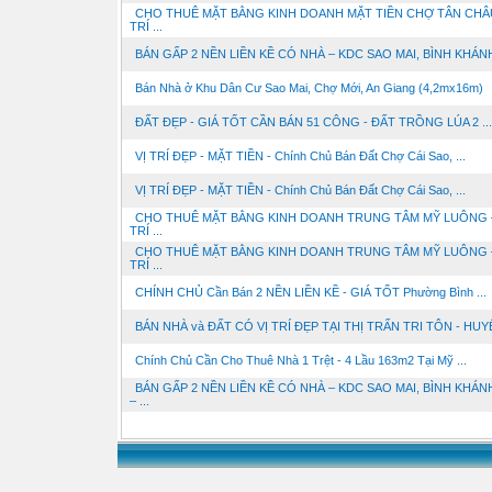
CHO THUÊ MẶT BẰNG KINH DOANH MẶT TIỀN CHỢ TÂN CHÂU
TRÍ ...
BÁN GẤP 2 NỀN LIỀN KỀ CÓ NHÀ – KDC SAO MAI, BÌNH KHÁN
Bán Nhà ở Khu Dân Cư Sao Mai, Chợ Mới, An Giang (4,2mx16m)
ĐẤT ĐẸP - GIÁ TỐT CẦN BÁN 51 CÔNG - ĐẤT TRỒNG LÚA 2 ...
VỊ TRÍ ĐẸP - MẶT TIỀN - Chính Chủ Bán Đất Chợ Cái Sao, ...
VỊ TRÍ ĐẸP - MẶT TIỀN - Chính Chủ Bán Đất Chợ Cái Sao, ...
CHO THUÊ MẶT BẰNG KINH DOANH TRUNG TÂM MỸ LUÔNG –
TRÍ ...
CHO THUÊ MẶT BẰNG KINH DOANH TRUNG TÂM MỸ LUÔNG –
TRÍ ...
CHÍNH CHỦ Cần Bán 2 NỀN LIỀN KỀ - GIÁ TỐT Phường Bình ...
BÁN NHÀ và ĐẤT CÓ VỊ TRÍ ĐẸP TẠI THỊ TRẤN TRI TÔN - HUYỆ
Chính Chủ Cần Cho Thuê Nhà 1 Trệt - 4 Lầu 163m2 Tại Mỹ ...
BÁN GẤP 2 NỀN LIỀN KỀ CÓ NHÀ – KDC SAO MAI, BÌNH KHÁN
– ...