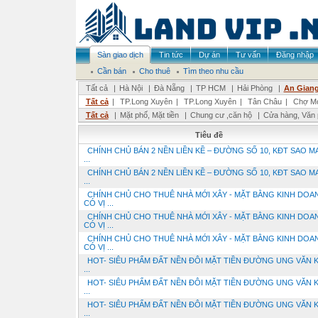
Sàn giao dịch
Tin tức
Dự án
Tư vấn
Đăng nhập
Cần bán
Cho thuê
Tìm theo nhu cầu
Tất cả
|
Hà Nội
|
Đà Nẵng
|
TP HCM
|
Hải Phòng
|
An Gian
Tất cả
|
TP.Long Xuyên
|
TP.Long Xuyên
|
Tân Châu
|
Chợ M
Tất cả
|
Mặt phố, Mặt tiền
|
Chung cư ,căn hộ
|
Cửa hàng, Văn
Tiêu đề
CHÍNH CHỦ BÁN 2 NỀN LIỀN KỀ – ĐƯỜNG SỐ 10, KĐT SAO MA
...
CHÍNH CHỦ BÁN 2 NỀN LIỀN KỀ – ĐƯỜNG SỐ 10, KĐT SAO MA
...
CHÍNH CHỦ CHO THUÊ NHÀ MỚI XÂY - MẶT BẰNG KINH DOA
CÓ VỊ ...
CHÍNH CHỦ CHO THUÊ NHÀ MỚI XÂY - MẶT BẰNG KINH DOA
CÓ VỊ ...
CHÍNH CHỦ CHO THUÊ NHÀ MỚI XÂY - MẶT BẰNG KINH DOA
CÓ VỊ ...
HOT- SIÊU PHẨM ĐẤT NỀN ĐÔI MẶT TIỀN ĐƯỜNG UNG VĂN 
...
HOT- SIÊU PHẨM ĐẤT NỀN ĐÔI MẶT TIỀN ĐƯỜNG UNG VĂN 
...
HOT- SIÊU PHẨM ĐẤT NỀN ĐÔI MẶT TIỀN ĐƯỜNG UNG VĂN 
...