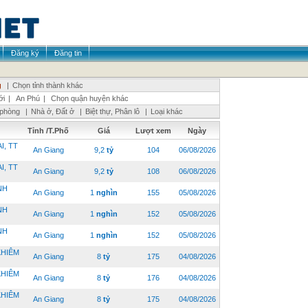
Đăng ký
Đăng tin
g
|
Chọn tỉnh thành khác
ới
|
An Phú
|
Chọn quận huyện khác
 phòng
|
Nhà ở, Đất ở
|
Biệt thự, Phân lô
|
Loại khác
Tỉnh /T.Phố
Giá
Lượt xem
Ngày
I, TT
An Giang
9,2
tỷ
104
06/08/2026
I, TT
An Giang
9,2
tỷ
108
06/08/2026
NH
An Giang
1
nghìn
155
05/08/2026
NH
An Giang
1
nghìn
152
05/08/2026
NH
An Giang
1
nghìn
152
05/08/2026
KHIÊM
An Giang
8
tỷ
175
04/08/2026
KHIÊM
An Giang
8
tỷ
176
04/08/2026
KHIÊM
An Giang
8
tỷ
175
04/08/2026