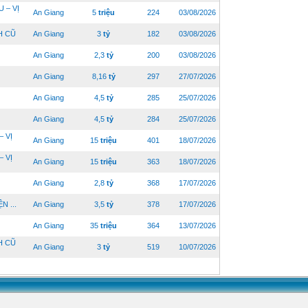
 – VỊ
An Giang
5
triệu
224
03/08/2026
H CŨ
An Giang
3
tỷ
182
03/08/2026
An Giang
2,3
tỷ
200
03/08/2026
An Giang
8,16
tỷ
297
27/07/2026
An Giang
4,5
tỷ
285
25/07/2026
An Giang
4,5
tỷ
284
25/07/2026
 VỊ
An Giang
15
triệu
401
18/07/2026
 VỊ
An Giang
15
triệu
363
18/07/2026
An Giang
2,8
tỷ
368
17/07/2026
N ...
An Giang
3,5
tỷ
378
17/07/2026
An Giang
35
triệu
364
13/07/2026
H CŨ
An Giang
3
tỷ
519
10/07/2026