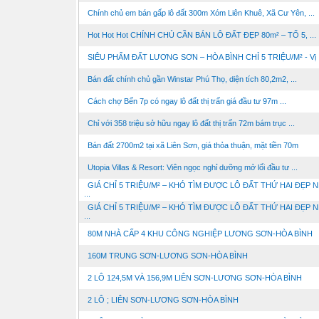
Chính chủ em bán gấp lô đất 300m Xóm Liên Khuê, Xã Cư Yên, ...
Hot Hot Hot CHÍNH CHỦ CẦN BÁN LÔ ĐẤT ĐẸP 80m² – TỔ 5, ...
SIÊU PHẨM ĐẤT LƯƠNG SƠN – HÒA BÌNH CHỈ 5 TRIỆU/M² - Vị .
Bán đất chính chủ gần Winstar Phú Thọ, diện tích 80,2m2, ...
Cách chợ Bến 7p có ngay lô đất thị trấn giá đầu tư 97m ...
Chỉ với 358 triệu sở hữu ngay lô đất thị trấn 72m bám trục ...
Bán đất 2700m2 tại xã Liên Sơn, giá thỏa thuận, mặt tiền 70m
Utopia Villas & Resort: Viên ngọc nghỉ dưỡng mở lối đầu tư ...
GIÁ CHỈ 5 TRIỆU/M² – KHÓ TÌM ĐƯỢC LÔ ĐẤT THỨ HAI ĐẸP 
...
GIÁ CHỈ 5 TRIỆU/M² – KHÓ TÌM ĐƯỢC LÔ ĐẤT THỨ HAI ĐẸP 
...
80M NHÀ CẤP 4 KHU CÔNG NGHIỆP LƯƠNG SƠN-HÒA BÌNH
160M TRUNG SƠN-LƯƠNG SƠN-HÒA BÌNH
2 LÔ 124,5M VÀ 156,9M LIÊN SƠN-LƯƠNG SƠN-HÒA BÌNH
2 LÔ ; LIÊN SƠN-LƯƠNG SƠN-HÒA BÌNH