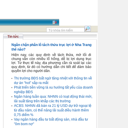
Tin tức
Ngăn chặn phân lô tách thửa trục lợi ở Nha Trang
thế nào?
Hiện nay, các quy định về tách thửa, mở lối đi
chung vẫn còn nhiều lổ hổng, dễ bị lợi dụng trục
lợi. Từ thực tế này, địa phương cần rà soát lại các
quy định, từ đó có hướng dẫn chi tiết để đảm bảo
quyền lợi cho người dân.
Thị trường BĐS bất ngờ tăng nhiệt với thông tin về
dự án “hot” sắp ra mắt
Phát triển bền vững là xu hướng tất yếu của doanh
nghiệp BĐS
Ngân hàng tuần qua: NHNN có loạt động thái mới,
lãi suất tăng trên khắp các thị trường
ACBS: NHNN đã bán ra 21 tỷ USD dự trữ ngoại tệ
từ đầu năm, có thể nâng lãi suất điều hành thêm
0,75 điểm %
Vay ngân hàng đầu tư bất động sản, nhà đầu tư
"ôm bom nợ"