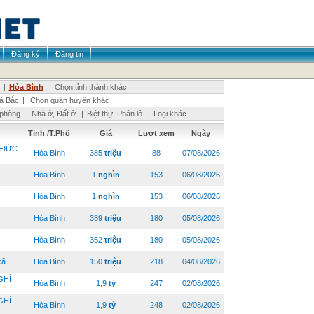
Đăng ký
Đăng tin
|
Hòa Bình
|
Chọn tỉnh thành khác
à Bắc
|
Chọn quận huyện khác
 phòng
|
Nhà ở, Đất ở
|
Biệt thự, Phân lô
|
Loại khác
Tỉnh /T.Phố
Giá
Lượt xem
Ngày
 ĐỨC
Hòa Bình
385
triệu
88
07/08/2026
Hòa Bình
1
nghìn
153
06/08/2026
Hòa Bình
1
nghìn
153
06/08/2026
Hòa Bình
389
triệu
180
05/08/2026
Hòa Bình
352
triệu
180
05/08/2026
 ...
Hòa Bình
150
triệu
218
04/08/2026
GHỈ
Hòa Bình
1,9
tỷ
247
02/08/2026
GHỈ
Hòa Bình
1,9
tỷ
248
02/08/2026