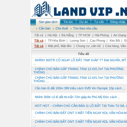
Sàn giao dịch
Tin tức
Dự án
Tư vấn
Đăng nhập
Cần bán
Cho thuê
Tìm theo nhu cầu
Tất cả
|
Hà Nội
|
Đà Nẵng
|
TP HCM
|
Hải Phòng
|
An Giang
Tất cả
|
TP.Hòa Bình
|
Lương Sơn
|
Cao Phong
|
Kim Bôi
|
Đ
Tất cả
|
Mặt phố, Mặt tiền
|
Chung cư ,căn hộ
|
Cửa hàng, Văn
Tiêu đề
NHỈNH 300TR CÓ NGAY LÔ ĐẤT 75M² GIÁP TT ĐẠI NGHĨA, MỸ
...
CHÍNH CHỦ BÁN GẤP TRANG TRẠI 12.415,7m² TẠI PHƯỜNG
THỐNG ...
CHÍNH CHỦ BÁN GẤP TRANG TRẠI 12.415,7m² TẠI PHƯỜNG
THỐNG ...
Cần bán lô đất 100m 389 triệu cách SVĐ Vin Olympic 10p cách ...
Nhỉnh 300tr có lô đất thị trấn 72m giáp An Phú Mỹ Đức cách ...
HOT HOT – CHÍNH CHỦ CẦN BÁN 11 LÔ ĐẤT TẠI Thôn Tử Nê, xã
CHÍNH CHỦ BÁN ĐẤT ONT 3 MẶT TIỀN NGAY KDL VĂN HÓA N
...
CHÍNH CHỦ BÁN ĐẤT ONT 3 MẶT TIỀN NGAY KDL VĂN HÓA N
...