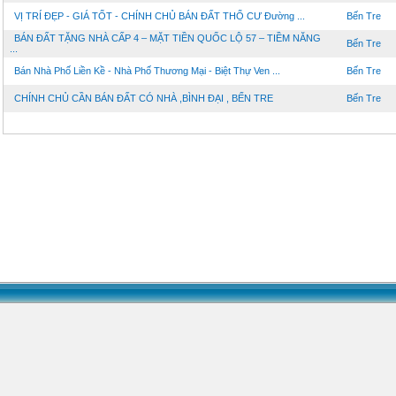
VỊ TRÍ ĐẸP - GIÁ TỐT - CHÍNH CHỦ BÁN ĐẤT THỔ CƯ Đường ...
Bến Tre
BÁN ĐẤT TẶNG NHÀ CẤP 4 – MẶT TIỀN QUỐC LỘ 57 – TIỀM NĂNG
Bến Tre
...
Bán Nhà Phố Liền Kề - Nhà Phố Thương Mại - Biệt Thự Ven ...
Bến Tre
CHÍNH CHỦ CẦN BÁN ĐẤT CÓ NHÀ ,BÌNH ĐẠI , BẾN TRE
Bến Tre