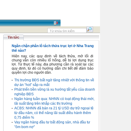
Tin tức
Ngăn chặn phân lô tách thửa trục lợi ở Nha Trang
thế nào?
Hiện nay, các quy định về tách thửa, mở lối đi
chung vẫn còn nhiều lổ hổng, dễ bị lợi dụng trục
lợi. Từ thực tế này, địa phương cần rà soát lại các
quy định, từ đó có hướng dẫn chi tiết để đảm bảo
quyền lợi cho người dân.
Thị trường BĐS bất ngờ tăng nhiệt với thông tin về
dự án “hot” sắp ra mắt
Phát triển bền vững là xu hướng tất yếu của doanh
nghiệp BĐS
Ngân hàng tuần qua: NHNN có loạt động thái mới,
lãi suất tăng trên khắp các thị trường
ACBS: NHNN đã bán ra 21 tỷ USD dự trữ ngoại tệ
từ đầu năm, có thể nâng lãi suất điều hành thêm
0,75 điểm %
Vay ngân hàng đầu tư bất động sản, nhà đầu tư
"ôm bom nợ"