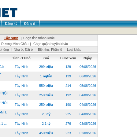
Đăng ký
Đăng tin
|
Tây Ninh
|
Chọn tỉnh thành khác
Dương Minh Châu
|
Chọn quận huyện khác
 phòng
|
Nhà ở, Đất ở
|
Biệt thự, Phân lô
|
Loại khác
Tỉnh /T.Phố
Giá
Lượt xem
Ngày
ò ...
Tây Ninh
299
triệu
129
06/08/2026
Y
Tây Ninh
1
nghìn
139
06/08/2026
Tây Ninh
550
triệu
214
05/08/2026
 NỔI
Tây Ninh
250
triệu
192
04/08/2026
 NỔI
Tây Ninh
250
triệu
190
04/08/2026
ÀNH,
Tây Ninh
2,3
tỷ
225
04/08/2026
 ...
Tây Ninh
2,1
tỷ
276
03/08/2026
Tây Ninh
450
triệu
223
02/08/2026