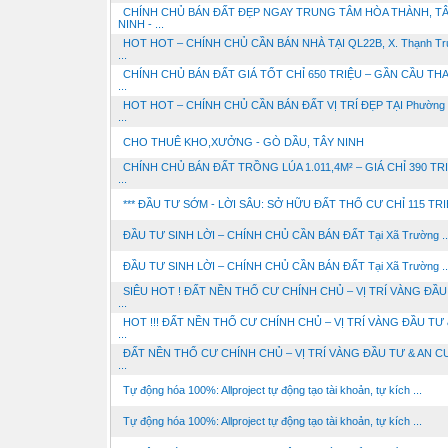
CHÍNH CHỦ BÁN ĐẤT ĐẸP NGAY TRUNG TÂM HÒA THÀNH, T
NINH - ...
HOT HOT – CHÍNH CHỦ CẦN BÁN NHÀ TẠI QL22B, X. Thạnh Tr
...
CHÍNH CHỦ BÁN ĐẤT GIÁ TỐT CHỈ 650 TRIỆU – GẦN CẦU THA
...
HOT HOT – CHÍNH CHỦ CẦN BÁN ĐẤT VỊ TRÍ ĐẸP TẠI Phường
...
CHO THUÊ KHO,XƯỞNG - GÒ DẦU, TÂY NINH
CHÍNH CHỦ BÁN ĐẤT TRỒNG LÚA 1.011,4M² – GIÁ CHỈ 390 TR
...
*** ĐẦU TƯ SỚM - LỜI SÂU: SỞ HỮU ĐẤT THỔ CƯ CHỈ 115 TRI
ĐẦU TƯ SINH LỜI – CHÍNH CHỦ CẦN BÁN ĐẤT Tại Xã Trường ..
ĐẦU TƯ SINH LỜI – CHÍNH CHỦ CẦN BÁN ĐẤT Tại Xã Trường ..
SIÊU HOT ! ĐẤT NỀN THỔ CƯ CHÍNH CHỦ – VỊ TRÍ VÀNG ĐẦU
...
HOT !!! ĐẤT NỀN THỔ CƯ CHÍNH CHỦ – VỊ TRÍ VÀNG ĐẦU TƯ 
...
ĐẤT NỀN THỔ CƯ CHÍNH CHỦ – VỊ TRÍ VÀNG ĐẦU TƯ & AN CƯ
...
Tự động hóa 100%: Allproject tự động tạo tài khoản, tự kích ...
Tự động hóa 100%: Allproject tự động tạo tài khoản, tự kích ...