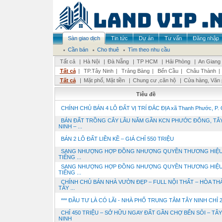
Sàn giao dịch
Tin tức
Dự án
Tư vấn
Đăng nhập
Cần bán
Cho thuê
Tìm theo nhu cầu
Tất cả
|
Hà Nội
|
Đà Nẵng
|
TP HCM
|
Hải Phòng
|
An Giang
Tất cả
|
TP.Tây Ninh
|
Trảng Bàng
|
Bến Cầu
|
Châu Thành
|
Tất cả
|
Mặt phố, Mặt tiền
|
Chung cư ,căn hộ
|
Cửa hàng, Văn
Tiêu đề
CHÍNH CHỦ BÁN 4 LÔ ĐẤT VỊ TRÍ ĐẮC ĐỊA xã Thanh Phước, P. G
BÁN ĐẤT TRỒNG CÂY LÂU NĂM GẦN KCN PHƯỚC ĐÔNG, TÂ
NINH – ...
BÁN 2 LÔ ĐẤT LIỀN KỀ – GIÁ CHỈ 550 TRIỆU
SANG NHƯỢNG HỢP ĐỒNG NHƯỢNG QUYỀN THƯƠNG HIỆU
TIẾNG ...
SANG NHƯỢNG HỢP ĐỒNG NHƯỢNG QUYỀN THƯƠNG HIỆU
TIẾNG ...
CHÍNH CHỦ BÁN NHÀ VƯỜN ĐẸP – FULL NỘI THẤT – HÒA TH
TÂY ...
*** ĐẦU TƯ LÀ CÓ LÃI - NHÀ PHỐ TRUNG TÂM TÂY NINH CHỈ 2,1
CHỈ 450 TRIỆU – SỞ HỮU NGAY ĐẤT GẦN CHỢ BẾN SỎI – TÂY
NINH