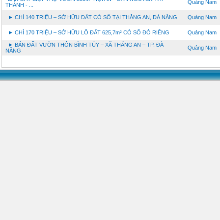
Quảng Nam
THÀNH - ...
► CHỈ 140 TRIỆU – SỞ HỮU ĐẤT CÓ SỔ TẠI THĂNG AN, ĐÀ NẴNG
Quảng Nam
► CHỈ 170 TRIỆU – SỞ HỮU LÔ ĐẤT 625,7m² CÓ SỔ ĐỎ RIÊNG
Quảng Nam
► BÁN ĐẤT VƯỜN THÔN BÌNH TÚY – XÃ THĂNG AN – TP. ĐÀ
Quảng Nam
NẴNG