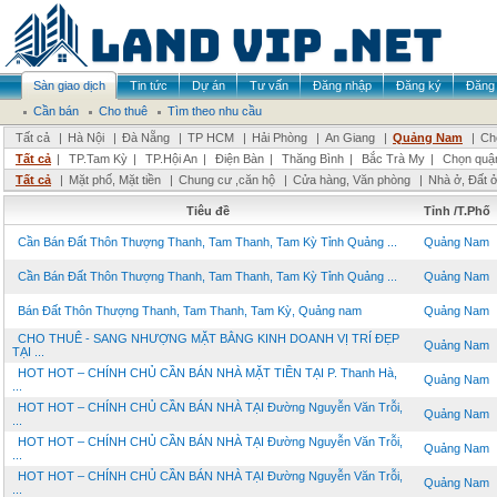
Sàn giao dịch
Tin tức
Dự án
Tư vấn
Đăng nhập
Đăng ký
Đăng 
Cần bán
Cho thuê
Tìm theo nhu cầu
Tất cả
|
Hà Nội
|
Đà Nẵng
|
TP HCM
|
Hải Phòng
|
An Giang
|
Quảng Nam
|
Ch
Tất cả
|
TP.Tam Kỳ
|
TP.Hội An
|
Điện Bàn
|
Thăng Bình
|
Bắc Trà My
|
Chọn quậ
Tất cả
|
Mặt phố, Mặt tiền
|
Chung cư ,căn hộ
|
Cửa hàng, Văn phòng
|
Nhà ở, Đất 
Tiêu đề
Tỉnh /T.Phố
Cần Bán Đất Thôn Thượng Thanh, Tam Thanh, Tam Kỳ Tỉnh Quảng ...
Quảng Nam
Cần Bán Đất Thôn Thượng Thanh, Tam Thanh, Tam Kỳ Tỉnh Quảng ...
Quảng Nam
Bán Đất Thôn Thượng Thanh, Tam Thanh, Tam Kỳ, Quảng nam
Quảng Nam
CHO THUÊ - SANG NHƯỢNG MẶT BẰNG KINH DOANH VỊ TRÍ ĐẸP
Quảng Nam
TẠI ...
HOT HOT – CHÍNH CHỦ CẦN BÁN NHÀ MẶT TIỀN TẠI P. Thanh Hà,
Quảng Nam
...
HOT HOT – CHÍNH CHỦ CẦN BÁN NHÀ TẠI Đường Nguyễn Văn Trỗi,
Quảng Nam
...
HOT HOT – CHÍNH CHỦ CẦN BÁN NHÀ TẠI Đường Nguyễn Văn Trỗi,
Quảng Nam
...
HOT HOT – CHÍNH CHỦ CẦN BÁN NHÀ TẠI Đường Nguyễn Văn Trỗi,
Quảng Nam
...