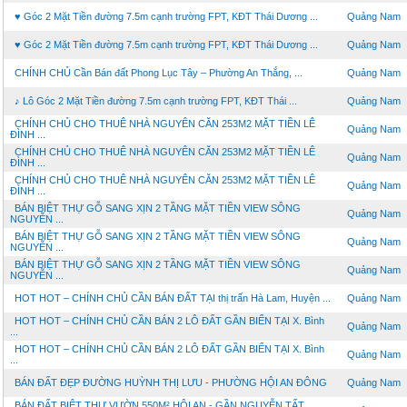
♥ Góc 2 Mặt Tiền đường 7.5m cạnh trường FPT, KĐT Thái Dương ...
Quảng Nam
♥ Góc 2 Mặt Tiền đường 7.5m cạnh trường FPT, KĐT Thái Dương ...
Quảng Nam
CHÍNH CHỦ Cần Bán đất Phong Lục Tây – Phường An Thắng, ...
Quảng Nam
♪ Lô Góc 2 Mặt Tiền đường 7.5m cạnh trường FPT, KĐT Thái ...
Quảng Nam
CHÍNH CHỦ CHO THUÊ NHÀ NGUYÊN CĂN 253M2 MẶT TIỀN LÊ
Quảng Nam
ĐÌNH ...
CHÍNH CHỦ CHO THUÊ NHÀ NGUYÊN CĂN 253M2 MẶT TIỀN LÊ
Quảng Nam
ĐÌNH ...
CHÍNH CHỦ CHO THUÊ NHÀ NGUYÊN CĂN 253M2 MẶT TIỀN LÊ
Quảng Nam
ĐÌNH ...
BÁN BIỆT THỰ GỖ SANG XỊN 2 TẦNG MẶT TIỀN VIEW SÔNG
Quảng Nam
NGUYỄN ...
BÁN BIỆT THỰ GỖ SANG XỊN 2 TẦNG MẶT TIỀN VIEW SÔNG
Quảng Nam
NGUYỄN ...
BÁN BIỆT THỰ GỖ SANG XỊN 2 TẦNG MẶT TIỀN VIEW SÔNG
Quảng Nam
NGUYỄN ...
HOT HOT – CHÍNH CHỦ CẦN BÁN ĐẤT TẠI thị trấn Hà Lam, Huyện ...
Quảng Nam
HOT HOT – CHÍNH CHỦ CẦN BÁN 2 LÔ ĐẤT GẦN BIỂN TẠI X. Bình
Quảng Nam
...
HOT HOT – CHÍNH CHỦ CẦN BÁN 2 LÔ ĐẤT GẦN BIỂN TẠI X. Bình
Quảng Nam
...
BÁN ĐẤT ĐẸP ĐƯỜNG HUỲNH THỊ LƯU - PHƯỜNG HỘI AN ĐÔNG
Quảng Nam
BÁN ĐẤT BIỆT THỰ VƯỜN 550M² HỘI AN - GẦN NGUYỄN TẤT