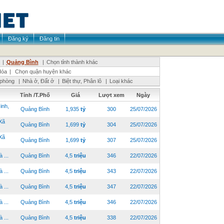
Đăng ký
Đăng tin
|
Quảng Bình
|
Chọn tỉnh thành khác
Hóa
|
Chọn quận huyện khác
 phòng
|
Nhà ở, Đất ở
|
Biệt thự, Phân lô
|
Loại khác
Tỉnh /T.Phố
Giá
Lượt xem
Ngày
inh,
Quảng Bình
1,935
tỷ
300
25/07/2026
Xã
Quảng Bình
1,699
tỷ
304
25/07/2026
Xã
Quảng Bình
1,699
tỷ
307
25/07/2026
...
Quảng Bình
4,5
triệu
346
22/07/2026
...
Quảng Bình
4,5
triệu
343
22/07/2026
...
Quảng Bình
4,5
triệu
347
22/07/2026
...
Quảng Bình
4,5
triệu
346
22/07/2026
...
Quảng Bình
4,5
triệu
338
22/07/2026