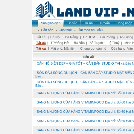
Sàn giao dịch
Tin tức
Dự án
Tư vấn
Đăng nhập
Cần bán
Cho thuê
Tìm theo nhu cầu
Tất cả
|
Hà Nội
|
Đà Nẵng
|
TP HCM
|
Hải Phòng
|
An Giang
Tất cả
|
TP.Đồng Hới
|
Ba Đồn
|
Bố Trạch
|
Lệ Thuỷ
|
Minh 
Tất cả
|
Mặt phố, Mặt tiền
|
Chung cư ,căn hộ
|
Cửa hàng, Văn
Tiêu đề
CĂN HỘ BIỂN ĐẸP – GIÁ TỐT – CẦN BÁN STUDIO TẠI xã Bảo N
...
ĐÓN ĐẦU SÓNG DU LỊCH – CẦN BÁN GẤP STUDIO MẶT BIỂN 
Bảo ...
ĐÓN ĐẦU SÓNG DU LỊCH – CẦN BÁN GẤP STUDIO MẶT BIỂN 
Bảo ...
SANG NHƯỢNG CỬA HÀNG VITAMINFOOD Địa chỉ: Số 60 Hai Bà 
SANG NHƯỢNG CỬA HÀNG VITAMINFOOD Địa chỉ: Số 60 Hai Bà 
SANG NHƯỢNG CỬA HÀNG VITAMINFOOD Địa chỉ: Số 60 Hai Bà 
SANG NHƯỢNG CỬA HÀNG VITAMINFOOD Địa chỉ: Số 60 Hai Bà 
SANG NHƯỢNG CỬA HÀNG VITAMINFOOD Địa chỉ: Số 60 Hai Bà 