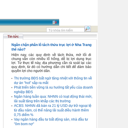
Tin tức
Ngăn chặn phân lô tách thửa trục lợi ở Nha Trang
thế nào?
Hiện nay, các quy định về tách thửa, mở lối đi
chung vẫn còn nhiều lổ hổng, dễ bị lợi dụng trục
lợi. Từ thực tế này, địa phương cần rà soát lại các
quy định, từ đó có hướng dẫn chi tiết để đảm bảo
quyền lợi cho người dân.
Thị trường BĐS bất ngờ tăng nhiệt với thông tin về
dự án “hot” sắp ra mắt
Phát triển bền vững là xu hướng tất yếu của doanh
nghiệp BĐS
Ngân hàng tuần qua: NHNN có loạt động thái mới,
lãi suất tăng trên khắp các thị trường
ACBS: NHNN đã bán ra 21 tỷ USD dự trữ ngoại tệ
từ đầu năm, có thể nâng lãi suất điều hành thêm
0,75 điểm %
Vay ngân hàng đầu tư bất động sản, nhà đầu tư
"ôm bom nợ"