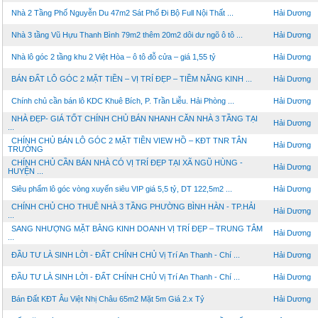
Nhà 2 Tầng Phố Nguyễn Du 47m2 Sát Phố Đi Bộ Full Nội Thất ...
Hải Dương
Nhà 3 tầng Vũ Hựu Thanh Bình 79m2 thêm 20m2 dôi dư ngõ ô tô ...
Hải Dương
Nhà lô góc 2 tầng khu 2 Việt Hòa – ô tô đỗ cửa – giá 1,55 tỷ
Hải Dương
BÁN ĐẤT LÔ GÓC 2 MẶT TIỀN – VỊ TRÍ ĐẸP – TIỀM NĂNG KINH ...
Hải Dương
Chính chủ cần bán lô KDC Khuê Bích, P. Trần Liễu. Hải Phòng ...
Hải Dương
NHÀ ĐẸP- GIÁ TỐT CHÍNH CHỦ BÁN NHANH CĂN NHÀ 3 TẦNG TẠI
Hải Dương
...
CHÍNH CHỦ BÁN LÔ GÓC 2 MẶT TIỀN VIEW HỒ – KĐT TNR TÂN
Hải Dương
TRƯỜNG
CHÍNH CHỦ CẦN BÁN NHÀ CÓ VỊ TRÍ ĐẸP TẠI XÃ NGŨ HÙNG -
Hải Dương
HUYỆN ...
Siêu phẩm lô góc vòng xuyến siêu VIP giá 5,5 tỷ, DT 122,5m2 ...
Hải Dương
CHÍNH CHỦ CHO THUÊ NHÀ 3 TẦNG PHƯỜNG BÌNH HÀN - TP.HẢI
Hải Dương
...
SANG NHƯỢNG MẶT BẰNG KINH DOANH VỊ TRÍ ĐẸP – TRUNG TÂM
Hải Dương
...
ĐẦU TƯ LÀ SINH LỜI - ĐẤT CHÍNH CHỦ Vị Trí An Thanh - Chí ...
Hải Dương
ĐẦU TƯ LÀ SINH LỜI - ĐẤT CHÍNH CHỦ Vị Trí An Thanh - Chí ...
Hải Dương
Bán Đất KĐT Âu Việt Nhị Châu 65m2 Mặt 5m Giá 2.x Tỷ
Hải Dương