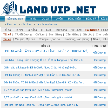
Sàn giao dịch
Tin tức
Dự án
Tư vấn
Đăng nhập
Đăng ký
Đăng 
Cần bán
Cho thuê
Tìm theo nhu cầu
Tất cả
|
Hà Nội
|
Đà Nẵng
|
TP HCM
|
Hải Phòng
|
An Giang
|
Hải Dương
|
Chọ
Tất cả
|
TP.Hải Dương
|
Chí Linh
|
Bình Giang
|
Cẩm Giàng
|
Gia Lộc
|
Chọn quậ
Tất cả
|
Mặt phố, Mặt tiền
|
Chung cư ,căn hộ
|
Cửa hàng, Văn phòng
|
Nhà ở, Đất 
Tiêu đề
Tỉnh /T.Phố
HOT! MUA ĐẤT TẶNG NGAY NHÀ 2 TẦNG – NGÕ 171 TRƯƠNG MỸ,
Hải Dương
...
Bán Nhà 3 Tầng Cẩm Thượng Ô Tô Đỗ Cửa Tặng Nội Thất Giá 2.6 ...
Hải Dương
Giảm sâu đất Nguyễn Đình Chiểu Ngọc Châu 46m2 ngõ ô tô ...
Hải Dương
Đất Tứ Thông Tứ Minh 45m2 Mặt 8.8m Gần KCN Đại An Giá 1.3x ...
Hải Dương
Đất Tứ Thông Tứ Minh 53m2 Mặt 4.4m Ngõ 2.5m Gần KCN Đại An ...
Hải Dương
1,77 tỷ sổ đỏ trao tay 90m2 - MT 4,5m / đường 9m - vỉa hè ...
Hải Dương
1,77 tỷ sổ đỏ trao tay 90m2 - MT 4,5m / đường 9m - vỉa hè ...
Hải Dương
Đất Mặt Phố Ngô Hoán KĐT Đông Nam Cường 88m2 Giá 4.x tỷ
Hải Dương