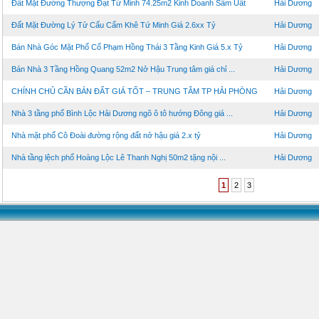
Đất Mặt Đường Thượng Đạt Tứ Minh 74.25m2 Kinh Doanh Sầm Uất
Hải Dương
Đất Mặt Đường Lý Tử Cấu Cẩm Khê Tứ Minh Giá 2.6xx Tỷ
Hải Dương
Bán Nhà Góc Mặt Phố Cổ Phạm Hồng Thái 3 Tầng Kinh Giá 5.x Tỷ
Hải Dương
Bán Nhà 3 Tầng Hồng Quang 52m2 Nở Hậu Trung tâm giá chỉ ...
Hải Dương
CHÍNH CHỦ CẦN BÁN ĐẤT GIÁ TỐT – TRUNG TÂM TP HẢI PHÒNG
Hải Dương
Nhà 3 tầng phố Bình Lộc Hải Dương ngõ ô tô hướng Đông giá ...
Hải Dương
Nhà mặt phố Cô Đoài đường rộng đất nở hậu giá 2.x tỷ
Hải Dương
Nhà tầng lệch phố Hoàng Lộc Lê Thanh Nghị 50m2 tặng nội ...
Hải Dương
1
2
3