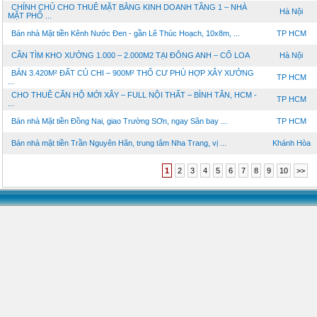
CHÍNH CHỦ CHO THUÊ MẶT BẰNG KINH DOANH TẦNG 1 – NHÀ
Hà Nội
MẶT PHỐ ...
Bán nhà Mặt tiền Kênh Nước Đen - gần Lê Thúc Hoạch, 10x8m, ...
TP HCM
CẦN TÌM KHO XƯỞNG 1.000 – 2.000M2 TẠI ĐÔNG ANH – CỔ LOA
Hà Nội
BÁN 3.420M² ĐẤT CỦ CHI – 900M² THỔ CƯ PHÙ HỢP XÂY XƯỞNG
TP HCM
...
CHO THUÊ CĂN HỘ MỚI XÂY – FULL NỘI THẤT – BÌNH TÂN, HCM -
TP HCM
...
Bán nhà Mặt tiền Đồng Nai, giao Trường SƠn, ngay Sân bay ...
TP HCM
Bán nhà mặt tiền Trần Nguyên Hãn, trung tâm Nha Trang, vị ...
Khánh Hòa
1
2
3
4
5
6
7
8
9
10
>>