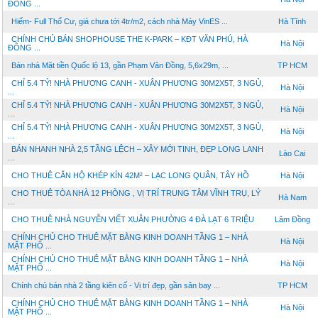
ĐÔNG ...
Hiếm- Full Thổ Cư, giá chưa tới 4tr/m2, cách nhà Máy VinES ...
Hà Tĩnh
CHÍNH CHỦ BÁN SHOPHOUSE THE K-PARK – KĐT VĂN PHÚ, HÀ
Hà Nội
ĐÔNG ...
Bán nhà Mặt tiền Quốc lộ 13, gần Phạm Văn Đồng, 5,6x29m, ...
TP HCM
CHỈ 5.4 TỶ! NHÀ PHƯƠNG CANH - XUÂN PHƯƠNG 30M2X5T, 3 NGỦ,
Hà Nội
...
CHỈ 5.4 TỶ! NHÀ PHƯƠNG CANH - XUÂN PHƯƠNG 30M2X5T, 3 NGỦ,
Hà Nội
...
CHỈ 5.4 TỶ! NHÀ PHƯƠNG CANH - XUÂN PHƯƠNG 30M2X5T, 3 NGỦ,
Hà Nội
...
BÁN NHANH NHÀ 2,5 TẦNG LỆCH – XÂY MỚI TINH, ĐẸP LONG LANH
Lào Cai
...
CHO THUÊ CĂN HỘ KHÉP KÍN 42M² – LẠC LONG QUÂN, TÂY HỒ
Hà Nội
CHO THUÊ TÒA NHÀ 12 PHÒNG , VỊ TRÍ TRUNG TÂM VĨNH TRỤ, LÝ
Hà Nam
...
CHO THUÊ NHÀ NGUYỄN VIẾT XUÂN PHƯỜNG 4 ĐÀ LẠT 6 TRIỆU
Lâm Đồng
CHÍNH CHỦ CHO THUÊ MẶT BẰNG KINH DOANH TẦNG 1 – NHÀ
Hà Nội
MẶT PHỐ ...
CHÍNH CHỦ CHO THUÊ MẶT BẰNG KINH DOANH TẦNG 1 – NHÀ
Hà Nội
MẶT PHỐ ...
Chính chủ bán nhà 2 tầng kiên cố - Vị trí đẹp, gần sân bay ...
TP HCM
CHÍNH CHỦ CHO THUÊ MẶT BẰNG KINH DOANH TẦNG 1 – NHÀ
Hà Nội
MẶT PHỐ ...