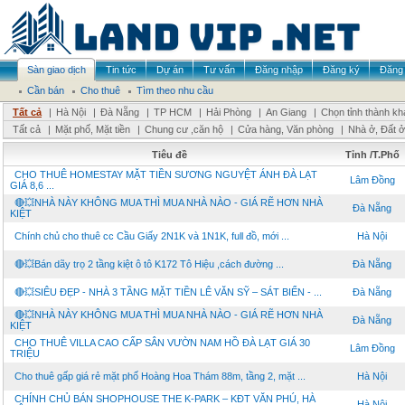
Sàn giao dịch
Tin tức
Dự án
Tư vấn
Đăng nhập
Đăng ký
Đăng 
Cần bán
Cho thuê
Tìm theo nhu cầu
Tất cả
|
Hà Nội
|
Đà Nẵng
|
TP HCM
|
Hải Phòng
|
An Giang
|
Chọn tỉnh thành kh
Tất cả
|
Mặt phố, Mặt tiền
|
Chung cư ,căn hộ
|
Cửa hàng, Văn phòng
|
Nhà ở, Đất ở
Tiêu đề
Tỉnh /T.Phố
CHO THUÊ HOMESTAY MẶT TIỀN SƯƠNG NGUYỆT ÁNH ĐÀ LẠT
Lâm Đồng
GIÁ 8,6 ...
🔴💥NHÀ NÀY KHÔNG MUA THÌ MUA NHÀ NÀO - GIÁ RẼ HƠN NHÀ
Đà Nẵng
KIỆT
Chính chủ cho thuê cc Cầu Giấy 2N1K và 1N1K, full đồ, mới ...
Hà Nội
🔴💥Bán dãy trọ 2 tầng kiệt ô tô K172 Tô Hiệu ,cách đường ...
Đà Nẵng
🔴💥SIÊU ĐẸP - NHÀ 3 TẦNG MẶT TIỀN LÊ VĂN SỸ – SÁT BIỂN - ...
Đà Nẵng
🔴💥NHÀ NÀY KHÔNG MUA THÌ MUA NHÀ NÀO - GIÁ RẼ HƠN NHÀ
Đà Nẵng
KIỆT
CHO THUÊ VILLA CAO CẤP SÂN VƯỜN NAM HỒ ĐÀ LẠT GIÁ 30
Lâm Đồng
TRIỆU
Cho thuê gấp giá rẻ mặt phố Hoàng Hoa Thám 88m, tầng 2, mặt ...
Hà Nội
CHÍNH CHỦ BÁN SHOPHOUSE THE K-PARK – KĐT VĂN PHÚ, HÀ
Hà Nội