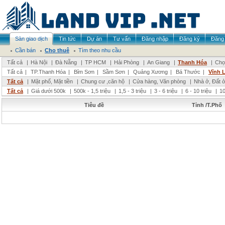
Sàn giao dịch
Tin tức
Dự án
Tư vấn
Đăng nhập
Đăng ký
Đăng 
Cần bán
Cho thuê
Tìm theo nhu cầu
Tất cả
|
Hà Nội
|
Đà Nẵng
|
TP HCM
|
Hải Phòng
|
An Giang
|
Thanh Hóa
|
Chọ
Tất cả
|
TP.Thanh Hóa
|
Bỉm Sơn
|
Sầm Sơn
|
Quảng Xương
|
Bá Thước
|
Vĩnh 
Tất cả
|
Mặt phố, Mặt tiền
|
Chung cư ,căn hộ
|
Cửa hàng, Văn phòng
|
Nhà ở, Đất 
Tất cả
|
Giá dưới 500k
|
500k - 1,5 triệu
|
1,5 - 3 triệu
|
3 - 6 triệu
|
6 - 10 triệu
|
10
Tiêu đề
Tỉnh /T.Phố