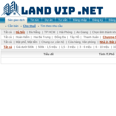
Sàn giao dịch
Tin tức
Dự án
Tư vấn
Đăng nhập
Đăng ký
Đăng 
Cần bán
Cho thuê
Tìm theo nhu cầu
Tất cả
|
Hà Nội
|
Đà Nẵng
|
TP HCM
|
Hải Phòng
|
An Giang
|
Chọn tỉnh thành k
Tất cả
|
Hoàn Kiếm
|
Hai Bà Trưng
|
Đống Đa
|
Tây Hồ
|
Thanh Xuân
|
Chương 
Tất cả
|
Mặt phố, Mặt tiền
|
Chung cư ,căn hộ
|
Cửa hàng, Văn phòng
|
Nhà ở, Đất 
Tất cả
|
Giá dưới 500k
|
500k - 1,5 triệu
|
1,5 - 3 triệu
|
3 - 6 triệu
|
6 - 10 triệu
|
10
Tiêu đề
Tỉnh /T.Phố