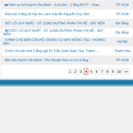
🏡 Hẻm xe hơi Huỳnh Văn Bánh – 3.5x13m – 2 tầng BTCT – Khai ...
TP HCM
Nhà mới 3 tầng nở hậu 6m cách mặt tiền Nguyễn Duy 30m ...
TP HCM
SÓT LÔ DUY NHẤT - DT 113M2 ĐƯỜNG PHAN THỊ NỀ - SÁT BIỂN
Đà Nẵng
🔴💥SÓT LÔ DUY NHẤT - DT 113M2 ĐƯỜNG PHAN THỊ NỀ - SÁT
Đà Nẵng
BIỂN
CHÍNH CHỦ BÁN CĂN HỘ CHUNG CƯ KHU ĐỒNG TÀU – HOÀNG
Hà Nội
MAI – ...
Chính chủ bán nhà 3 tầng ngõ 51 Trần Xuân Soạn, Hạc Thành - ...
Thanh Hóa
Bán nhà Huỳnh Văn Bánh - Phú Nhuận Hẻm xe hơi 3 tầng ...
TP HCM
1
2
3
4
5
6
7
8
9
10
>>