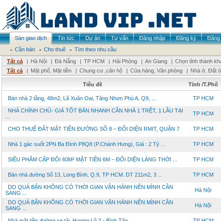
Sàn giao dịch
Tin tức
Dự án
Tư vấn
Đăng nhập
Đăng ký
Đăng 
Cần bán
Cho thuê
Tìm theo nhu cầu
Tất cả
|
Hà Nội
|
Đà Nẵng
|
TP HCM
|
Hải Phòng
|
An Giang
|
Chọn tỉnh thành kh
Tất cả
|
Mặt phố, Mặt tiền
|
Chung cư ,căn hộ
|
Cửa hàng, Văn phòng
|
Nhà ở, Đất 
Tiêu đề
Tỉnh /T.Phố
Bán nhà 2 tầng, 48m2, Lã Xuân Oai, Tăng Nhơn Phú A, Q9, ...
TP HCM
NHÀ CHÍNH CHỦ- GIÁ TỐT BÁN NHANH CĂN NHÀ 1 TRỆT, 1 LẦU TẠI
TP HCM
...
CHO THUÊ ĐẤT MẶT TIỀN ĐƯỜNG SỐ 8 – ĐỐI DIỆN RMIT, QUẬN 7
TP HCM
Nhà 1 gác suốt 2PN Ba Đình P8Q8 (P.Chánh Hưng), Giá : 2 Tỷ ...
TP HCM
SIÊU PHẨM CẶP ĐÔI 60M² MẶT TIỀN 6M – ĐỐI DIỆN LÀNG THỜI ...
TP HCM
Bán nhà đường Số 13, Long Bình, Q.9, TP HCM. DT 211m2, 3 ...
TP HCM
DO QUÁ BẬN KHÔNG CÓ THỜI GIAN VẬN HÀNH NÊN MÌNH CẦN
Hà Nội
SANG ...
DO QUÁ BẬN KHÔNG CÓ THỜI GIAN VẬN HÀNH NÊN MÌNH CẦN
Hà Nội
SANG ...
Nhà mặt tiền đường xe tải, Hương Lộ 2 - Bình Tân
TP HCM