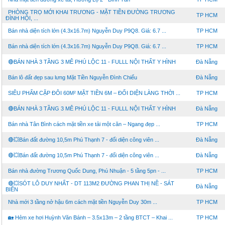
PHÒNG TRỌ MỚI KHAI TRƯƠNG - MẶT TIỀN ĐƯỜNG TRƯƠNG
TP HCM
ĐÌNH HỘI, ...
Bán nhà diện tích lớn (4.3x16.7m) Nguyễn Duy P9Q8. Giá: 6.7 ...
TP HCM
Bán nhà diện tích lớn (4.3x16.7m) Nguyễn Duy P9Q8. Giá: 6.7 ...
TP HCM
🔴BÁN NHÀ 3 TẦNG 3 MÊ PHÚ LỘC 11 - FULLL NỘI THẤT Y HÌNH
Đà Nẵng
Bán lô đất đẹp sau lưng Mặt Tiền Nguyễn Đình Chiểu
Đà Nẵng
SIÊU PHẨM CẶP ĐÔI 60M² MẶT TIỀN 6M – ĐỐI DIỆN LÀNG THỜI ...
TP HCM
🔴BÁN NHÀ 3 TẦNG 3 MÊ PHÚ LỘC 11 - FULLL NỘI THẤT Y HÌNH
Đà Nẵng
Bán nhà Tân Bình cách mặt tiền xe tải một căn – Ngang đẹp ...
TP HCM
🔴💥Bán đất đường 10,5m Phú Thạnh 7 - đối diện công viên ...
Đà Nẵng
🔴💥Bán đất đường 10,5m Phú Thạnh 7 - đối diện công viên ...
Đà Nẵng
Bán nhà đường Trương Quốc Dung, Phú Nhuận - 5 tầng 5pn - ...
TP HCM
🔴💥SÓT LÔ DUY NHẤT - DT 113M2 ĐƯỜNG PHAN THỊ NỀ - SÁT
Đà Nẵng
BIỂN
Nhà mới 3 tầng nở hậu 6m cách mặt tiền Nguyễn Duy 30m ...
TP HCM
🏡 Hẻm xe hơi Huỳnh Văn Bánh – 3.5x13m – 2 tầng BTCT – Khai ...
TP HCM