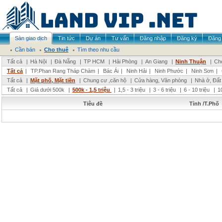
Sàn giao dịch
Tin tức
Dự án
Tư vấn
Đăng nhập
Đăng ký
Đăng 
Cần bán
Cho thuê
Tìm theo nhu cầu
Tất cả
|
Hà Nội
|
Đà Nẵng
|
TP HCM
|
Hải Phòng
|
An Giang
|
Ninh Thuận
|
Chọ
Tất cả
|
TP.Phan Rang Tháp Chàm
|
Bác Ái
|
Ninh Hải
|
Ninh Phước
|
Ninh Sơn
|
Tất cả
|
Mặt phố, Mặt tiền
|
Chung cư ,căn hộ
|
Cửa hàng, Văn phòng
|
Nhà ở, Đất
Tất cả
|
Giá dưới 500k
|
500k - 1,5 triệu
|
1,5 - 3 triệu
|
3 - 6 triệu
|
6 - 10 triệu
|
1
Tiêu đề
Tỉnh /T.Phố