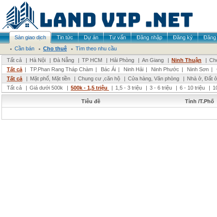
Sàn giao dịch
Tin tức
Dự án
Tư vấn
Đăng nhập
Đăng ký
Đăng 
Cần bán
Cho thuê
Tìm theo nhu cầu
Tất cả
|
Hà Nội
|
Đà Nẵng
|
TP HCM
|
Hải Phòng
|
An Giang
|
Ninh Thuận
|
Chọ
Tất cả
|
TP.Phan Rang Tháp Chàm
|
Bác Ái
|
Ninh Hải
|
Ninh Phước
|
Ninh Sơn
|
Tất cả
|
Mặt phố, Mặt tiền
|
Chung cư ,căn hộ
|
Cửa hàng, Văn phòng
|
Nhà ở, Đất 
Tất cả
|
Giá dưới 500k
|
500k - 1,5 triệu
|
1,5 - 3 triệu
|
3 - 6 triệu
|
6 - 10 triệu
|
1
Tiêu đề
Tỉnh /T.Phố