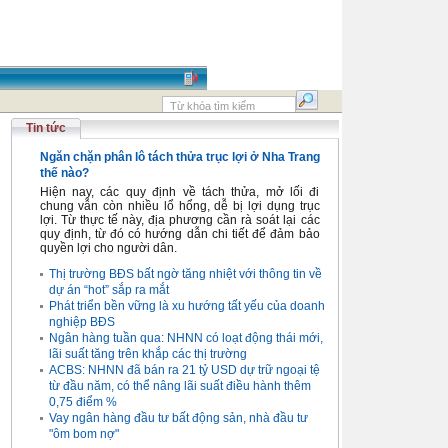
Tin tức
Ngăn chặn phân lô tách thửa trục lợi ở Nha Trang
thế nào?
Hiện nay, các quy định về tách thửa, mở lối đi
chung vẫn còn nhiều lổ hổng, dễ bị lợi dụng trục
lợi. Từ thực tế này, địa phương cần rà soát lại các
quy định, từ đó có hướng dẫn chi tiết để đảm bảo
quyền lợi cho người dân.
Thị trường BĐS bất ngờ tăng nhiệt với thông tin về
dự án “hot” sắp ra mắt
Phát triển bền vững là xu hướng tất yếu của doanh
nghiệp BĐS
Ngân hàng tuần qua: NHNN có loạt động thái mới,
lãi suất tăng trên khắp các thị trường
ACBS: NHNN đã bán ra 21 tỷ USD dự trữ ngoại tệ
từ đầu năm, có thể nâng lãi suất điều hành thêm
0,75 điểm %
Vay ngân hàng đầu tư bất động sản, nhà đầu tư
"ôm bom nợ"