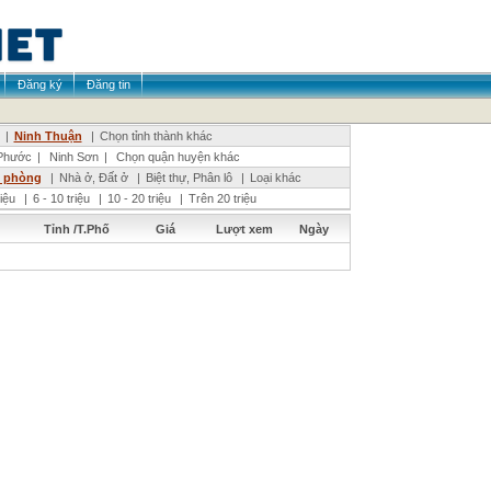
Đăng ký
Đăng tin
|
Ninh Thuận
|
Chọn tỉnh thành khác
Phước
|
Ninh Sơn
|
Chọn quận huyện khác
n phòng
|
Nhà ở, Đất ở
|
Biệt thự, Phân lô
|
Loại khác
riệu
|
6 - 10 triệu
|
10 - 20 triệu
|
Trên 20 triệu
Tỉnh /T.Phố
Giá
Lượt xem
Ngày