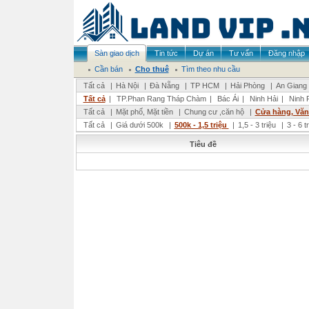
Sàn giao dịch
Tin tức
Dự án
Tư vấn
Đăng nhập
Cần bán
Cho thuê
Tìm theo nhu cầu
Tất cả
|
Hà Nội
|
Đà Nẵng
|
TP HCM
|
Hải Phòng
|
An Giang
Tất cả
|
TP.Phan Rang Tháp Chàm
|
Bác Ái
|
Ninh Hải
|
Ninh 
Tất cả
|
Mặt phố, Mặt tiền
|
Chung cư ,căn hộ
|
Cửa hàng, Vă
Tất cả
|
Giá dưới 500k
|
500k - 1,5 triệu
|
1,5 - 3 triệu
|
3 - 6 t
Tiêu đề