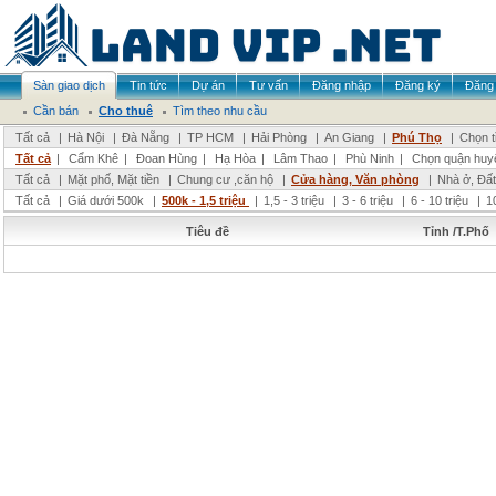
Sàn giao dịch
Tin tức
Dự án
Tư vấn
Đăng nhập
Đăng ký
Đăng 
Cần bán
Cho thuê
Tìm theo nhu cầu
Tất cả
|
Hà Nội
|
Đà Nẵng
|
TP HCM
|
Hải Phòng
|
An Giang
|
Phú Thọ
|
Chọn t
Tất cả
|
Cẩm Khê
|
Đoan Hùng
|
Hạ Hòa
|
Lâm Thao
|
Phù Ninh
|
Chọn quận huy
Tất cả
|
Mặt phố, Mặt tiền
|
Chung cư ,căn hộ
|
Cửa hàng, Văn phòng
|
Nhà ở, Đất
Tất cả
|
Giá dưới 500k
|
500k - 1,5 triệu
|
1,5 - 3 triệu
|
3 - 6 triệu
|
6 - 10 triệu
|
1
Tiêu đề
Tỉnh /T.Phố