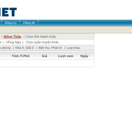
Đăng ký
Đăng tin
|
Đồng Tháp
|
Chọn tỉnh thành khác
h
|
Hồng Ngự
|
Chọn quận huyện khác
n phòng
|
Nhà ở, Đất ở
|
Biệt thự, Phân lô
|
Loại khác
Tỉnh /T.Phố
Giá
Lượt xem
Ngày