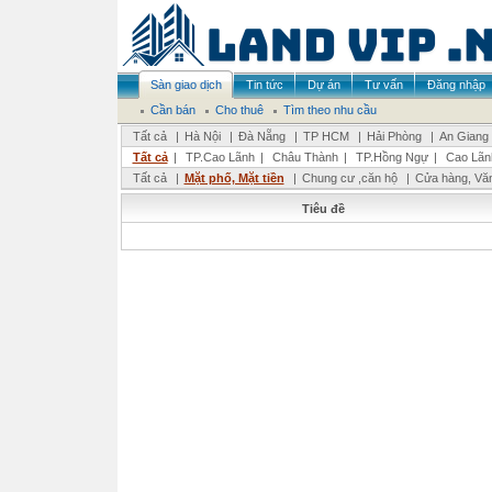
Sàn giao dịch
Tin tức
Dự án
Tư vấn
Đăng nhập
Cần bán
Cho thuê
Tìm theo nhu cầu
Tất cả
|
Hà Nội
|
Đà Nẵng
|
TP HCM
|
Hải Phòng
|
An Giang
Tất cả
|
TP.Cao Lãnh
|
Châu Thành
|
TP.Hồng Ngự
|
Cao Lãn
Tất cả
|
Mặt phố, Mặt tiền
|
Chung cư ,căn hộ
|
Cửa hàng, Vă
Tiêu đề