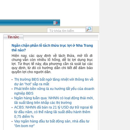
Tin tức
Ngăn chặn phân lô tách thửa trục lợi ở Nha Trang
thế nào?
Hiện nay, các quy định về tách thửa, mở lối đi
chung vẫn còn nhiều lổ hổng, dễ bị lợi dụng trục
lợi. Từ thực tế này, địa phương cần rà soát lại các
quy định, từ đó có hướng dẫn chi tiết để đảm bảo
quyền lợi cho người dân.
Thị trường BĐS bất ngờ tăng nhiệt với thông tin về
dự án “hot” sắp ra mắt
Phát triển bền vững là xu hướng tất yếu của doanh
nghiệp BĐS
Ngân hàng tuần qua: NHNN có loạt động thái mới,
lãi suất tăng trên khắp các thị trường
ACBS: NHNN đã bán ra 21 tỷ USD dự trữ ngoại tệ
từ đầu năm, có thể nâng lãi suất điều hành thêm
0,75 điểm %
Vay ngân hàng đầu tư bất động sản, nhà đầu tư
"ôm bom nợ"