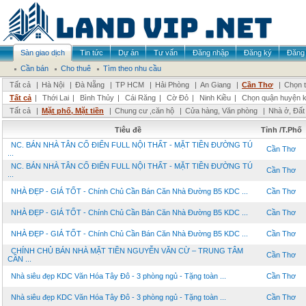
Sàn giao dịch
Tin tức
Dự án
Tư vấn
Đăng nhập
Đăng ký
Đăng 
Cần bán
Cho thuê
Tìm theo nhu cầu
Tất cả
|
Hà Nội
|
Đà Nẵng
|
TP HCM
|
Hải Phòng
|
An Giang
|
Cần Thơ
|
Chọn t
Tất cả
|
Thới Lai
|
Bình Thủy
|
Cái Răng
|
Cờ Đỏ
|
Ninh Kiều
|
Chọn quận huyện 
Tất cả
|
Mặt phố, Mặt tiền
|
Chung cư ,căn hộ
|
Cửa hàng, Văn phòng
|
Nhà ở, Đất
Tiêu đề
Tỉnh /T.Phố
NC. BÁN NHÀ TÂN CỔ ĐIỂN FULL NỘI THẤT - MẶT TIỀN ĐƯỜNG TÚ
Cần Thơ
...
NC. BÁN NHÀ TÂN CỔ ĐIỂN FULL NỘI THẤT - MẶT TIỀN ĐƯỜNG TÚ
Cần Thơ
...
NHÀ ĐẸP - GIÁ TỐT - Chính Chủ Cần Bán Căn Nhà Đường B5 KDC ...
Cần Thơ
NHÀ ĐẸP - GIÁ TỐT - Chính Chủ Cần Bán Căn Nhà Đường B5 KDC ...
Cần Thơ
NHÀ ĐẸP - GIÁ TỐT - Chính Chủ Cần Bán Căn Nhà Đường B5 KDC ...
Cần Thơ
CHÍNH CHỦ BÁN NHÀ MẶT TIỀN NGUYỄN VĂN CỪ – TRUNG TÂM
Cần Thơ
CẦN ...
Nhà siêu đẹp KDC Văn Hóa Tây Đô - 3 phòng ngủ - Tặng toàn ...
Cần Thơ
Nhà siêu đẹp KDC Văn Hóa Tây Đô - 3 phòng ngủ - Tặng toàn ...
Cần Thơ