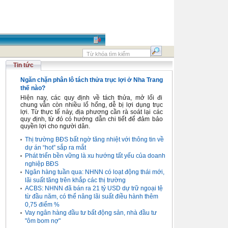
Tin tức
Ngăn chặn phân lô tách thửa trục lợi ở Nha Trang
thế nào?
Hiện nay, các quy định về tách thửa, mở lối đi
chung vẫn còn nhiều lổ hổng, dễ bị lợi dụng trục
lợi. Từ thực tế này, địa phương cần rà soát lại các
quy định, từ đó có hướng dẫn chi tiết để đảm bảo
quyền lợi cho người dân.
Thị trường BĐS bất ngờ tăng nhiệt với thông tin về
dự án “hot” sắp ra mắt
Phát triển bền vững là xu hướng tất yếu của doanh
nghiệp BĐS
Ngân hàng tuần qua: NHNN có loạt động thái mới,
lãi suất tăng trên khắp các thị trường
ACBS: NHNN đã bán ra 21 tỷ USD dự trữ ngoại tệ
từ đầu năm, có thể nâng lãi suất điều hành thêm
0,75 điểm %
Vay ngân hàng đầu tư bất động sản, nhà đầu tư
"ôm bom nợ"