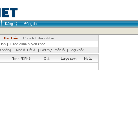
Đăng ký
Đăng tin
|
Bạc Liêu
|
Chọn tỉnh thành khác
Dân
|
Chọn quận huyện khác
n phòng
|
Nhà ở, Đất ở
|
Biệt thự, Phân lô
|
Loại khác
Tỉnh /T.Phố
Giá
Lượt xem
Ngày