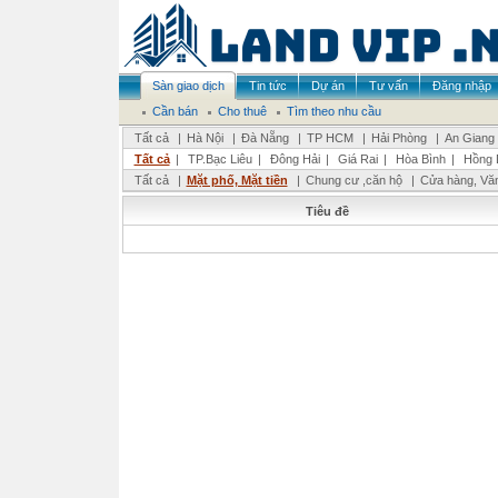
Sàn giao dịch
Tin tức
Dự án
Tư vấn
Đăng nhập
Cần bán
Cho thuê
Tìm theo nhu cầu
Tất cả
|
Hà Nội
|
Đà Nẵng
|
TP HCM
|
Hải Phòng
|
An Giang
Tất cả
|
TP.Bạc Liêu
|
Đông Hải
|
Giá Rai
|
Hòa Bình
|
Hồng 
Tất cả
|
Mặt phố, Mặt tiền
|
Chung cư ,căn hộ
|
Cửa hàng, Vă
Tiêu đề