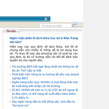
Tin tức
Ngăn chặn phân lô tách thửa trục lợi ở Nha Trang
thế nào?
Hiện nay, các quy định về tách thửa, mở lối đi
chung vẫn còn nhiều lổ hổng, dễ bị lợi dụng trục
lợi. Từ thực tế này, địa phương cần rà soát lại các
quy định, từ đó có hướng dẫn chi tiết để đảm bảo
quyền lợi cho người dân.
Thị trường BĐS bất ngờ tăng nhiệt với thông tin về
dự án “hot” sắp ra mắt
Phát triển bền vững là xu hướng tất yếu của doanh
nghiệp BĐS
Ngân hàng tuần qua: NHNN có loạt động thái mới,
lãi suất tăng trên khắp các thị trường
ACBS: NHNN đã bán ra 21 tỷ USD dự trữ ngoại tệ
từ đầu năm, có thể nâng lãi suất điều hành thêm
0,75 điểm %
Vay ngân hàng đầu tư bất động sản, nhà đầu tư
"ôm bom nợ"