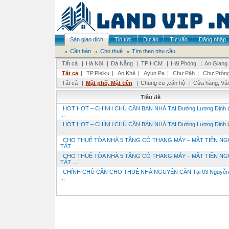
Sàn giao dịch
Tin tức
Dự án
Tư vấn
Đăng nhập
Cần bán
Cho thuê
Tìm theo nhu cầu
Tất cả
|
Hà Nội
|
Đà Nẵng
|
TP HCM
|
Hải Phòng
|
An Giang
Tất cả
|
TP.Pleiku
|
An Khê
|
Ayun Pa
|
Chư Păh
|
Chư Prôn
Tất cả
|
Mặt phố, Mặt tiền
|
Chung cư ,căn hộ
|
Cửa hàng, Vă
Tiêu đề
HOT HOT – CHÍNH CHỦ CẦN BÁN NHÀ TẠI Đường Lương Định 
...
HOT HOT – CHÍNH CHỦ CẦN BÁN NHÀ TẠI Đường Lương Định 
...
CHO THUÊ TÒA NHÀ 5 TẦNG CÓ THANG MÁY – MẶT TIỀN N
TẤT ...
CHO THUÊ TÒA NHÀ 5 TẦNG CÓ THANG MÁY – MẶT TIỀN N
TẤT ...
CHÍNH CHỦ CẦN CHO THUÊ NHÀ NGUYÊN CĂN Tại 03 Nguyễn T
...