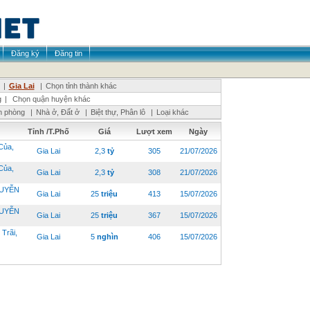
Đăng ký
Đăng tin
|
Gia Lai
|
Chọn tỉnh thành khác
g
|
Chọn quận huyện khác
n phòng
|
Nhà ở, Đất ở
|
Biệt thự, Phân lô
|
Loại khác
Tỉnh /T.Phố
Giá
Lượt xem
Ngày
Của,
Gia Lai
2,3
tỷ
305
21/07/2026
Của,
Gia Lai
2,3
tỷ
308
21/07/2026
GUYỄN
Gia Lai
25
triệu
413
15/07/2026
GUYỄN
Gia Lai
25
triệu
367
15/07/2026
rãi,
Gia Lai
5
nghìn
406
15/07/2026