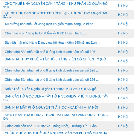
CHO THUÊ NHÀ NGUYÊN CĂN 4 TẦNG – KHU PHÂN LÔ QUÂN ĐỘI
Hà Nội
918, ...
CHÍNH CHỦ BÁN NHÀ ĐẸP PHỐ YÊN LẠC, TRUNG TÂM QUẬN HAI
Hà Nội
BÀ ...
Xu hướng bán nhà đất đang dịch chuyển mạnh sang đa kênh ...
Hà Nội
Cho thuê nhà 7 tầng tại lô 30 liền kề 6 KĐT Đại Thanh, ...
Hà Nội
Bán đất mặt phố Hàng Dầu, view hồ Hoàn Kiếm 340m2, mt 11m ...
Hà Nội
Chính chủ Bán nhà mặt phố 8 tầng kinh doanh sầm uất số 126 ...
Hà Nội
BÁN NHÀ THỤY KHUÊ – TÂY HỒ 5 TẦNG KIÊN CỐ CHỈ 8.3 TỶ (CÓ
Hà Nội
...
Chính chủ Bán nhà mặt phố 8 tầng kinh doanh sầm uất số 126 ...
Hà Nội
Chính chủ Bán nhà mặt phố 8 tầng kinh doanh sầm uất số 126 ...
Hà Nội
Nhà 5T tổ 14 Yên Nghĩa, lô góc DT35m2, MT4.2m, ÔTô KD giá ...
Hà Nội
BÁN CĂN HỘ GÓC ĐẸP – TÂY HỒ RIVERVIEW, PHÚ THƯỢNG, TÂY
Hà Nội
HỒ
BÁN NHÀ MẶT PHỐ NGUYỄN THÁI HỌC – BA ĐÌNH – HÀ NỘI
Hà Nội
SIÊU PHẨM TOÀ 8 TẦNG THANG MÁY MẶT VÕ VĂN DŨNG - ĐỐNG
Hà Nội
ĐA
Chính chủ bán nhà 178,6m2 xã Thống Nhất, Thường Tín - Gần ...
Hà Nội
CHÍNH CHỦ CHO THUÊ NHÀ NGUYÊN CĂN TẠI KHU ĐÔ THỊ 31HA