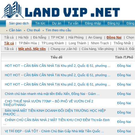
Sàn giao dịch
Tin tức
Dự án
Tư vấn
Đăng nhập
Đăng ký
Đăng 
Cần bán
Cho thuê
Tìm theo nhu cầu
Tất cả
|
Hà Nội
|
Đà Nẵng
|
TP HCM
|
Hải Phòng
|
An Giang
|
Đồng Nai
|
Chọn 
Tất cả
|
TP.Biên Hòa
|
TP.Long Khánh
|
Long Thành
|
Nhơn Trạch
|
Thống Nhất
|
Tất cả
|
Mặt phố, Mặt tiền
|
Chung cư ,căn hộ
|
Cửa hàng, Văn phòng
|
Nhà ở, Đất
Tiêu đề
Tỉnh /T.Phố
HOT HOT – CẦN BÁN CĂN NHÀ TẠI Khu phố 2, Quốc lộ 51, phường ...
Đồng Nai
HOT HOT – CẦN BÁN CĂN NHÀ TẠI Khu phố 2, Quốc lộ 51, phường ...
Đồng Nai
HOT HOT – CẦN BÁN CĂN NHÀ TẠI Khu phố 2, Quốc lộ 51, phường ...
Đồng Nai
Chính chủ bán nhanh nhà mặt tiền Điểu Xiển, Đồng Nai - Giảm ...
Đồng Nai
CHO THUÊ NHÀ VƯỜN 770M² – BỎ PHỐ VỀ VƯỜN CHỈ 2
Đồng Nai
TRIỆU/THÁNG
BÁN NHÀ MẶT TIỀN KINH DOANH ĐỐI DIỆN TRƯỜNG HỌC HIỆP
Đồng Nai
PHƯỚC ...
CHÍNH CHỦ CẦN BÁN NHÀ 2 MẶT TIỀN KHU CHỢ ĐÊM Thị trấn Định
Đồng Nai
...
VỊ TRÍ ĐẸP - GIÁ TỐT - Chính Chủ Bán Gấp Nhà Mặt Tiền Quốc ...
Đồng Nai