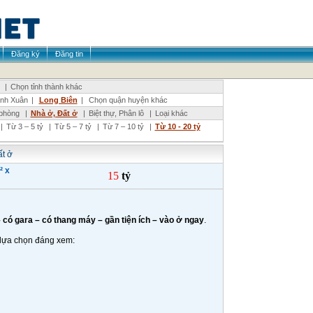
Đăng ký
Đăng tin
|
Chọn tỉnh thành khác
nh Xuân
|
Long Biên
|
Chọn quận huyện khác
phòng
|
Nhà ở, Đất ở
|
Biệt thự, Phân lô
|
Loại khác
|
Từ 3 – 5 tỷ
|
Từ 5 – 7 tỷ
|
Từ 7 – 10 tỷ
|
Từ 10 - 20 tỷ
t ở
 x
15
tỷ
 có gara – có thang máy – gần tiện ích – vào ở ngay
.
 lựa chọn đáng xem: