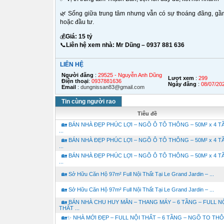
🌿
Sống giữa trung tâm nhưng vẫn có sự thoáng đãng, gần h
hoặc đầu tư.
💰
Giá: 15 tỷ
📞
Liên hệ xem nhà: Mr Dũng – 0937 881 636
LIÊN HỆ
Người đăng
:
29525 - Nguyễn Anh Dũng
Lượt xem
:
299
Điện thoại
:
0937881636
Ngày đăng
:
08/07/20
Email
:
dungnissan83@gmail.com
Tin cùng người rao
Tiêu đề
🏡 BÁN NHÀ ĐẸP PHÚC LỢI – NGÕ Ô TÔ THÔNG – 50M² x 4 T
...
🏡 BÁN NHÀ ĐẸP PHÚC LỢI – NGÕ Ô TÔ THÔNG – 50M² x 4 T
...
🏡 BÁN NHÀ ĐẸP PHÚC LỢI – NGÕ Ô TÔ THÔNG – 50M² x 4 T
...
🏡 Sở Hữu Căn Hộ 97m² Full Nội Thất Tại Le Grand Jardin – ...
🏡 Sở Hữu Căn Hộ 97m² Full Nội Thất Tại Le Grand Jardin – ...
🏡 BÁN NHÀ CHU HUY MÂN – THANG MÁY – 6 TẦNG – FULL N
THẤT ...
🏡✨ NHÀ MỚI ĐẸP – FULL NỘI THẤT – 6 TẦNG – NGÕ TO TH