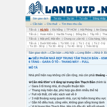
Sàn giao dịch
Tin tức
Dự án
Tư vấn
Đăng nhập
Cần bán
Cho thuê
Tìm theo nhu cầu
Tất cả
|
Hà Nội
|
Đà Nẵng
|
TP HCM
|
Hải Phòng
|
An Giang
Tất cả
|
Hoàn Kiếm
|
Hai Bà Trưng
|
Đống Đa
|
Tây Hồ
|
Tha
Tất cả
|
Mặt phố, Mặt tiền
|
Chung cư ,căn hộ
|
Cửa hàng, Văn 
Tất cả
|
Dưới 500 triệu
|
Từ 500 -1 tỷ
|
Từ 1 -2 tỷ
|
Từ 2 -3 tỷ
|
Từ 20 - 30 tỷ
|
Từ 30 - 40 tỷ
|
Từ 40 - 60 tỷ
|
Trên 60 tỷ
>>
>>
>>
>>
Sàn giao dịch
Cần bán
Hà Nội
Long Biên
Nhà ở, Đấ
🏡 SIÊU PHẨM NHÀ ĐẸP TRUNG TÂM THẠCH BÀN – 65M²
6 TẦNG – GARA Ô TÔ – THANG MÁY – FULL
MÔ TẢ
Nhà phố hiện nay không chỉ cần rộng, mà còn phải
thoáng –
💎
Căn nhà 65m² x 6 tầng tại trung tâm Thạch Bàn
chính là
✅
Gara ô tô trong nhà, di chuyển thuận tiện
✅
Thang máy hiện đại, phù hợp gia đình nhiều thế hệ
✅
Full nội thất, chỉ việc xách vali về ở
✅
3 mặt thoáng xung quanh nhà, cực kỳ hiếm trong khu vực
✅
Gần hồ điều hoà, công viên, không gian sống trong lành
✅
Vị trí trung tâm Thạch Bàn, tiện ích đầy đủ, kết nối nhanh