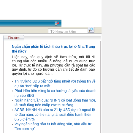
Tin tức
Ngăn chặn phân lô tách thửa trục lợi ở Nha Trang
thế nào?
Hiện nay, các quy định về tách thửa, mở lối đi
chung vẫn còn nhiều lổ hổng, dễ bị lợi dụng trục
lợi. Từ thực tế này, địa phương cần rà soát lại các
quy định, từ đó có hướng dẫn chi tiết để đảm bảo
quyền lợi cho người dân.
Thị trường BĐS bất ngờ tăng nhiệt với thông tin về
dự án “hot” sắp ra mắt
Phát triển bền vững là xu hướng tất yếu của doanh
nghiệp BĐS
Ngân hàng tuần qua: NHNN có loạt động thái mới,
lãi suất tăng trên khắp các thị trường
ACBS: NHNN đã bán ra 21 tỷ USD dự trữ ngoại tệ
từ đầu năm, có thể nâng lãi suất điều hành thêm
0,75 điểm %
Vay ngân hàng đầu tư bất động sản, nhà đầu tư
"ôm bom nợ"