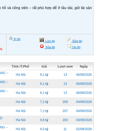
ồ và công viên – rất phù hợp để ở lâu dài, giữ tài sản
In tin
Lưu lại
Sửa tin
Xóa tin
Up tin
26
Tỉnh /T.Phố
Giá
Lượt xem
Ngày
ẦNG –
Hà Nội
8,1
tỷ
13
06/08/2026
ẦNG –
Hà Nội
8,1
tỷ
13
06/08/2026
ẦNG –
Hà Nội
8,1
tỷ
13
06/08/2026
Hà Nội
7,2
tỷ
209
04/08/2026
Hà Nội
7,2
tỷ
207
04/08/2026
ỘI
Hà Nội
9,8
tỷ
203
03/08/2026
ÔNG –
Hà Nội
6,5
tỷ
11
02/08/2026