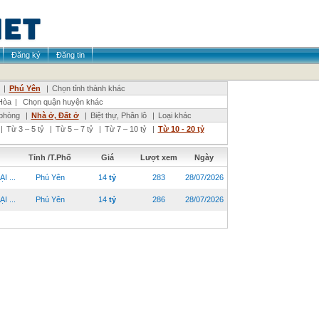
Đăng ký
Đăng tin
|
Phú Yên
|
Chọn tỉnh thành khác
Hòa
|
Chọn quận huyện khác
phòng
|
Nhà ở, Đất ở
|
Biệt thự, Phân lô
|
Loại khác
|
Từ 3 – 5 tỷ
|
Từ 5 – 7 tỷ
|
Từ 7 – 10 tỷ
|
Từ 10 - 20 tỷ
Tỉnh /T.Phố
Giá
Lượt xem
Ngày
 ...
Phú Yên
14
tỷ
283
28/07/2026
 ...
Phú Yên
14
tỷ
286
28/07/2026