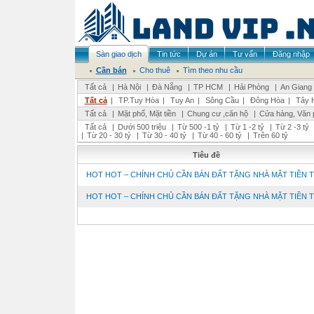
Sàn giao dịch
Tin tức
Dự án
Tư vấn
Đăng nhập
Cần bán
Cho thuê
Tìm theo nhu cầu
Tất cả
|
Hà Nội
|
Đà Nẵng
|
TP HCM
|
Hải Phòng
|
An Giang
Tất cả
|
TP.Tuy Hòa
|
Tuy An
|
Sông Cầu
|
Đông Hòa
|
Tây 
Tất cả
|
Mặt phố, Mặt tiền
|
Chung cư ,căn hộ
|
Cửa hàng, Văn 
Tất cả
|
Dưới 500 triệu
|
Từ 500 -1 tỷ
|
Từ 1 -2 tỷ
|
Từ 2 -3 tỷ
|
Từ 20 - 30 tỷ
|
Từ 30 - 40 tỷ
|
Từ 40 - 60 tỷ
|
Trên 60 tỷ
Tiêu đề
HOT HOT – CHÍNH CHỦ CẦN BÁN ĐẤT TẶNG NHÀ MẶT TIỀN TẠI
HOT HOT – CHÍNH CHỦ CẦN BÁN ĐẤT TẶNG NHÀ MẶT TIỀN TẠI