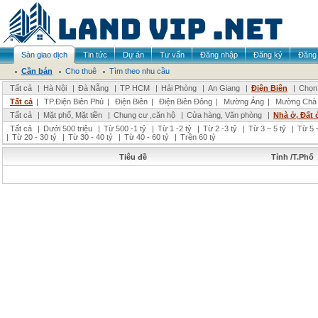
Sàn giao dịch
Tin tức
Dự án
Tư vấn
Đăng nhập
Đăng ký
Đăng 
Cần bán
Cho thuê
Tìm theo nhu cầu
Tất cả
|
Hà Nội
|
Đà Nẵng
|
TP HCM
|
Hải Phòng
|
An Giang
|
Điện Biên
|
Chọn 
Tất cả
|
TP.Điện Biên Phủ
|
Điện Biên
|
Điện Biên Đông
|
Mường Ảng
|
Mường Chà
Tất cả
|
Mặt phố, Mặt tiền
|
Chung cư ,căn hộ
|
Cửa hàng, Văn phòng
|
Nhà ở, Đất 
Tất cả
|
Dưới 500 triệu
|
Từ 500 -1 tỷ
|
Từ 1 -2 tỷ
|
Từ 2 -3 tỷ
|
Từ 3 – 5 tỷ
|
Từ 5 –
|
Từ 20 - 30 tỷ
|
Từ 30 - 40 tỷ
|
Từ 40 - 60 tỷ
|
Trên 60 tỷ
Tiêu đề
Tỉnh /T.Phố