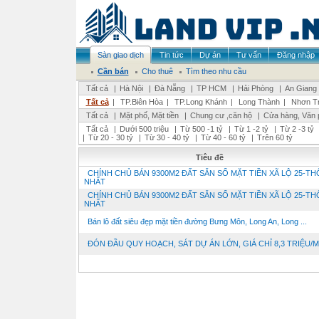
Sàn giao dịch
Tin tức
Dự án
Tư vấn
Đăng nhập
Cần bán
Cho thuê
Tìm theo nhu cầu
Tất cả
|
Hà Nội
|
Đà Nẵng
|
TP HCM
|
Hải Phòng
|
An Giang
Tất cả
|
TP.Biên Hòa
|
TP.Long Khánh
|
Long Thành
|
Nhơn Tr
Tất cả
|
Mặt phố, Mặt tiền
|
Chung cư ,căn hộ
|
Cửa hàng, Văn 
Tất cả
|
Dưới 500 triệu
|
Từ 500 -1 tỷ
|
Từ 1 -2 tỷ
|
Từ 2 -3 tỷ
|
Từ 20 - 30 tỷ
|
Từ 30 - 40 tỷ
|
Từ 40 - 60 tỷ
|
Trên 60 tỷ
Tiêu đề
CHÍNH CHỦ BÁN 9300M2 ĐẤT SẴN SỔ MẶT TIỀN XÃ LỘ 25-T
NHẤT
CHÍNH CHỦ BÁN 9300M2 ĐẤT SẴN SỔ MẶT TIỀN XÃ LỘ 25-T
NHẤT
Bán lô đất siêu đẹp mặt tiền đường Bưng Môn, Long An, Long ...
ĐÓN ĐẦU QUY HOẠCH, SÁT DỰ ÁN LỚN, GIÁ CHỈ 8,3 TRIỆU/M² -