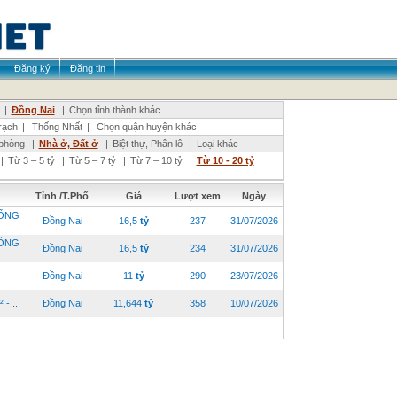
Đăng ký
Đăng tin
|
Đồng Nai
|
Chọn tỉnh thành khác
ạch
|
Thống Nhất
|
Chọn quận huyện khác
phòng
|
Nhà ở, Đất ở
|
Biệt thự, Phân lô
|
Loại khác
|
Từ 3 – 5 tỷ
|
Từ 5 – 7 tỷ
|
Từ 7 – 10 tỷ
|
Từ 10 - 20 tỷ
Tỉnh /T.Phố
Giá
Lượt xem
Ngày
HỐNG
Đồng Nai
16,5
tỷ
237
31/07/2026
HỐNG
Đồng Nai
16,5
tỷ
234
31/07/2026
Đồng Nai
11
tỷ
290
23/07/2026
 ...
Đồng Nai
11,644
tỷ
358
10/07/2026