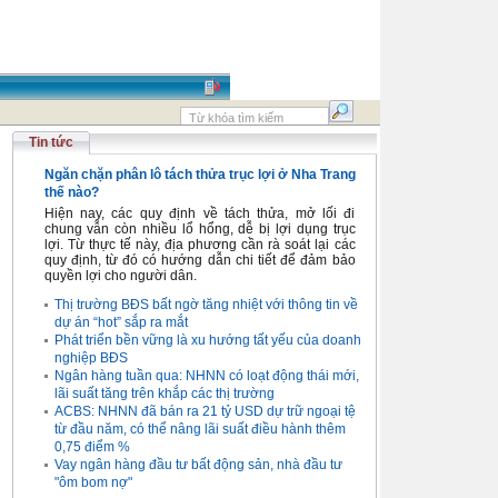
Tin tức
Ngăn chặn phân lô tách thửa trục lợi ở Nha Trang
thế nào?
Hiện nay, các quy định về tách thửa, mở lối đi
chung vẫn còn nhiều lổ hổng, dễ bị lợi dụng trục
lợi. Từ thực tế này, địa phương cần rà soát lại các
quy định, từ đó có hướng dẫn chi tiết để đảm bảo
quyền lợi cho người dân.
Thị trường BĐS bất ngờ tăng nhiệt với thông tin về
dự án “hot” sắp ra mắt
Phát triển bền vững là xu hướng tất yếu của doanh
nghiệp BĐS
Ngân hàng tuần qua: NHNN có loạt động thái mới,
lãi suất tăng trên khắp các thị trường
ACBS: NHNN đã bán ra 21 tỷ USD dự trữ ngoại tệ
từ đầu năm, có thể nâng lãi suất điều hành thêm
0,75 điểm %
Vay ngân hàng đầu tư bất động sản, nhà đầu tư
"ôm bom nợ"