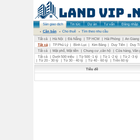
Sàn giao dịch
Tin tức
Dự án
Tư vấn
Đăng nhập
Cần bán
Cho thuê
Tìm theo nhu cầu
Tất cả
|
Hà Nội
|
Đà Nẵng
|
TP HCM
|
Hải Phòng
|
An Giang
Tất cả
|
TP.Phủ Lý
|
Bình Lục
|
Kim Bảng
|
Duy Tiên
|
Duy T
Tất cả
|
Mặt phố, Mặt tiền
|
Chung cư ,căn hộ
|
Cửa hàng, Văn 
Tất cả
|
Dưới 500 triệu
|
Từ 500 -1 tỷ
|
Từ 1 -2 tỷ
|
Từ 2 -3 tỷ
|
Từ 20 - 30 tỷ
|
Từ 30 - 40 tỷ
|
Từ 40 - 60 tỷ
|
Trên 60 tỷ
Tiêu đề