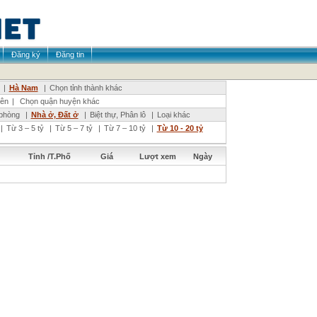
Đăng ký
Đăng tin
|
Hà Nam
|
Chọn tỉnh thành khác
iên
|
Chọn quận huyện khác
phòng
|
Nhà ở, Đất ở
|
Biệt thự, Phân lô
|
Loại khác
|
Từ 3 – 5 tỷ
|
Từ 5 – 7 tỷ
|
Từ 7 – 10 tỷ
|
Từ 10 - 20 tỷ
Tỉnh /T.Phố
Giá
Lượt xem
Ngày