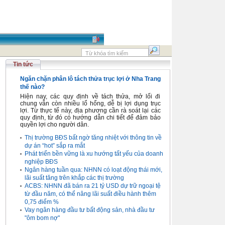
Tin tức
Ngăn chặn phân lô tách thửa trục lợi ở Nha Trang
thế nào?
Hiện nay, các quy định về tách thửa, mở lối đi
chung vẫn còn nhiều lổ hổng, dễ bị lợi dụng trục
lợi. Từ thực tế này, địa phương cần rà soát lại các
quy định, từ đó có hướng dẫn chi tiết để đảm bảo
quyền lợi cho người dân.
Thị trường BĐS bất ngờ tăng nhiệt với thông tin về
dự án “hot” sắp ra mắt
Phát triển bền vững là xu hướng tất yếu của doanh
nghiệp BĐS
Ngân hàng tuần qua: NHNN có loạt động thái mới,
lãi suất tăng trên khắp các thị trường
ACBS: NHNN đã bán ra 21 tỷ USD dự trữ ngoại tệ
từ đầu năm, có thể nâng lãi suất điều hành thêm
0,75 điểm %
Vay ngân hàng đầu tư bất động sản, nhà đầu tư
"ôm bom nợ"