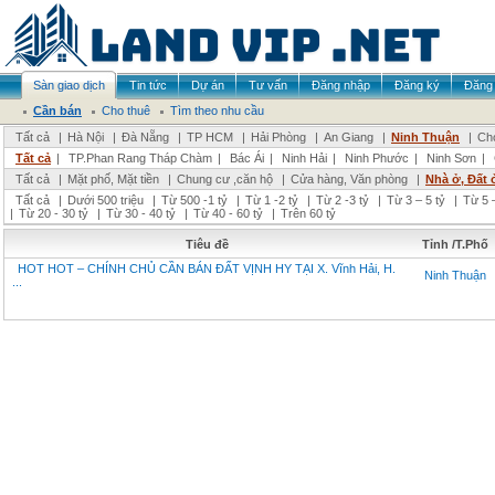
Sàn giao dịch
Tin tức
Dự án
Tư vấn
Đăng nhập
Đăng ký
Đăng 
Cần bán
Cho thuê
Tìm theo nhu cầu
Tất cả
|
Hà Nội
|
Đà Nẵng
|
TP HCM
|
Hải Phòng
|
An Giang
|
Ninh Thuận
|
Chọ
Tất cả
|
TP.Phan Rang Tháp Chàm
|
Bác Ái
|
Ninh Hải
|
Ninh Phước
|
Ninh Sơn
|
Tất cả
|
Mặt phố, Mặt tiền
|
Chung cư ,căn hộ
|
Cửa hàng, Văn phòng
|
Nhà ở, Đất 
Tất cả
|
Dưới 500 triệu
|
Từ 500 -1 tỷ
|
Từ 1 -2 tỷ
|
Từ 2 -3 tỷ
|
Từ 3 – 5 tỷ
|
Từ 5 –
|
Từ 20 - 30 tỷ
|
Từ 30 - 40 tỷ
|
Từ 40 - 60 tỷ
|
Trên 60 tỷ
Tiêu đề
Tỉnh /T.Phố
HOT HOT – CHÍNH CHỦ CẦN BÁN ĐẤT VỊNH HY TẠI X. Vĩnh Hải, H.
Ninh Thuận
...