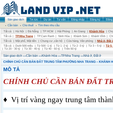
Sàn giao dịch
Tin tức
Dự án
Tư vấn
Đăng nhập
Đăng ký
Đăng 
Cần bán
Cho thuê
Tìm theo nhu cầu
Tất cả
|
Hà Nội
|
Đà Nẵng
|
TP HCM
|
Hải Phòng
|
An Giang
|
Khánh Hòa
|
Chọ
Tất cả
|
TP.Nha Trang
|
TP.Cam Ranh
|
Ninh Hòa
|
Khánh Sơn
|
Khánh Vĩnh
|
Ch
Tất cả
|
Mặt phố, Mặt tiền
|
Chung cư ,căn hộ
|
Cửa hàng, Văn phòng
|
Nhà ở, Đất 
Tất cả
|
Dưới 500 triệu
|
Từ 500 -1 tỷ
|
Từ 1 -2 tỷ
|
Từ 2 -3 tỷ
|
Từ 3 – 5 tỷ
|
Từ 5 
|
Từ 20 - 30 tỷ
|
Từ 30 - 40 tỷ
|
Từ 40 - 60 tỷ
|
Trên 60 tỷ
>>
>>
>>
>>
Sàn giao dịch
Cần bán
Khánh Hòa
TP.Nha Trang
Nhà ở, Đất ở
CHÍNH CHỦ CẦN BÁN ĐẤT TRUNG TÂM PHƯỜNG NHA TRANG – KHÁNH 
MÔ TẢ
CHÍNH CHỦ CẦN BÁN ĐẤT T
♦ Vị trí vàng ngay trung tâm thành