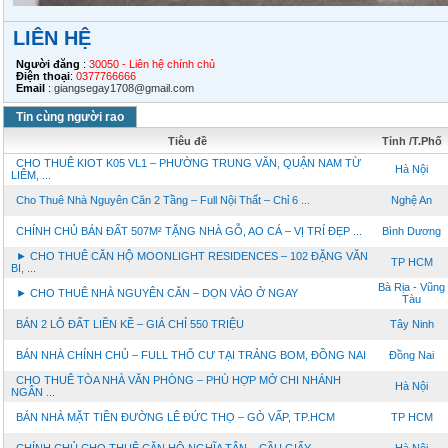
LIÊN HỆ
Người đăng
:
30050 - Liên hệ chính chủ
Điện thoại
:
0377766666
Email
:
giangsegay1708@gmail.com
Tin cùng người rao
Tiêu đề
Tỉnh /T.Phố
CHO THUÊ KIOT K05 VL1 – PHƯỜNG TRUNG VĂN, QUẬN NAM TỪ
Hà Nội
LIÊM, ...
Cho Thuê Nhà Nguyên Căn 2 Tầng – Full Nội Thất – Chỉ 6 ...
Nghệ An
CHÍNH CHỦ BÁN ĐẤT 507M² TẶNG NHÀ GỖ, AO CÁ – VỊ TRÍ ĐẸP ...
Bình Dương
► CHO THUÊ CĂN HỘ MOONLIGHT RESIDENCES – 102 ĐẶNG VĂN
TP HCM
BI, ...
Bà Rịa - Vũng
► CHO THUÊ NHÀ NGUYÊN CĂN – DỌN VÀO Ở NGAY
Tàu
BÁN 2 LÔ ĐẤT LIỀN KỀ – GIÁ CHỈ 550 TRIỆU
Tây Ninh
BÁN NHÀ CHÍNH CHỦ – FULL THỔ CƯ TẠI TRẢNG BOM, ĐỒNG NAI
Đồng Nai
CHO THUÊ TÒA NHÀ VĂN PHÒNG – PHÙ HỢP MỞ CHI NHÁNH
Hà Nội
NGÂN ...
BÁN NHÀ MẶT TIỀN ĐƯỜNG LÊ ĐỨC THỌ – GÒ VẤP, TP.HCM
TP HCM