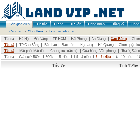
Sàn giao dịch
Tin tức
Dự án
Tư vấn
Đăng nhập
Đăng ký
Đăng 
Cần bán
Cho thuê
Tìm theo nhu cầu
Tất cả
|
Hà Nội
|
Đà Nẵng
|
TP HCM
|
Hải Phòng
|
An Giang
|
Cao Bằng
|
Chọn 
Tất cả
|
TP.Cao Bằng
|
Bảo Lạc
|
Bảo Lâm
|
Hạ Lang
|
Hà Quảng
|
Chọn quận hu
Tất cả
|
Mặt phố, Mặt tiền
|
Chung cư ,căn hộ
|
Cửa hàng, Văn phòng
|
Nhà ở, Đất 
Tất cả
|
Giá dưới 500k
|
500k - 1,5 triệu
|
1,5 - 3 triệu
|
3 - 6 triệu
|
6 - 10 triệu
|
1
Tiêu đề
Tỉnh /T.Phố