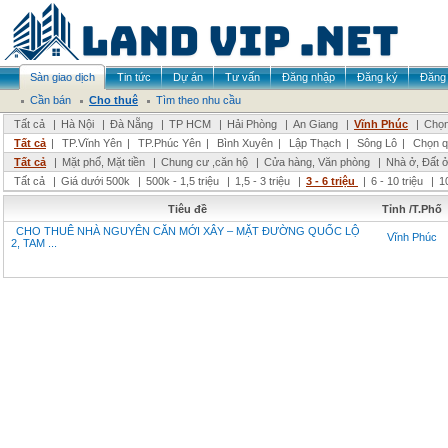
Sàn giao dịch
Tin tức
Dự án
Tư vấn
Đăng nhập
Đăng ký
Đăng 
Cần bán
Cho thuê
Tìm theo nhu cầu
Tất cả
|
Hà Nội
|
Đà Nẵng
|
TP HCM
|
Hải Phòng
|
An Giang
|
Vĩnh Phúc
|
Chọn
Tất cả
|
TP.Vĩnh Yên
|
TP.Phúc Yên
|
Bình Xuyên
|
Lập Thạch
|
Sông Lô
|
Chọn q
Tất cả
|
Mặt phố, Mặt tiền
|
Chung cư ,căn hộ
|
Cửa hàng, Văn phòng
|
Nhà ở, Đất 
Tất cả
|
Giá dưới 500k
|
500k - 1,5 triệu
|
1,5 - 3 triệu
|
3 - 6 triệu
|
6 - 10 triệu
|
1
Tiêu đề
Tỉnh /T.Phố
CHO THUÊ NHÀ NGUYÊN CĂN MỚI XÂY – MẶT ĐƯỜNG QUỐC LỘ
Vĩnh Phúc
2, TAM ...