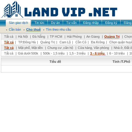
Sàn giao dịch
Tin tức
Dự án
Tư vấn
Đăng nhập
Đăng ký
Đăng 
Cần bán
Cho thuê
Tìm theo nhu cầu
Tất cả
|
Hà Nội
|
Đà Nẵng
|
TP HCM
|
Hải Phòng
|
An Giang
|
Quảng Trị
|
Chọn 
Tất cả
|
TP.Đông Hà
|
Quảng Trị
|
Cam Lộ
|
Cồn Cỏ
|
Đa Krông
|
Chọn quận huy
Tất cả
|
Mặt phố, Mặt tiền
|
Chung cư ,căn hộ
|
Cửa hàng, Văn phòng
|
Nhà ở, Đất 
Tất cả
|
Giá dưới 500k
|
500k - 1,5 triệu
|
1,5 - 3 triệu
|
3 - 6 triệu
|
6 - 10 triệu
|
1
Tiêu đề
Tỉnh /T.Phố