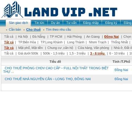
Sàn giao dịch
Tin tức
Dự án
Tư vấn
Đăng nhập
Đăng ký
Đăng 
Cần bán
Cho thuê
Tìm theo nhu cầu
Tất cả
|
Hà Nội
|
Đà Nẵng
|
TP HCM
|
Hải Phòng
|
An Giang
|
Đồng Nai
|
Chọn 
Tất cả
|
TP.Biên Hòa
|
TP.Long Khánh
|
Long Thành
|
Nhơn Trạch
|
Thống Nhất
|
Tất cả
|
Mặt phố, Mặt tiền
|
Chung cư ,căn hộ
|
Cửa hàng, Văn phòng
|
Nhà ở, Đất 
Tất cả
|
Giá dưới 500k
|
500k - 1,5 triệu
|
1,5 - 3 triệu
|
3 - 6 triệu
|
6 - 10 triệu
|
1
Tiêu đề
Tỉnh /T.Phố
CHO THUÊ PHÒNG CHDV CAO CẤP – FULL NỘI THẤT TRONG BIỆT
Đồng Nai
THỰ ...
CHO THUÊ NHÀ NGUYÊN CĂN – LONG THỌ, ĐỒNG NAI
Đồng Nai