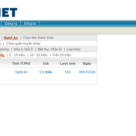
Đăng ký
Đăng tin
|
Nghệ An
|
Chọn tỉnh thành khác
u
|
Chọn quận huyện khác
 phòng
|
Nhà ở, Đất ở
|
Biệt thự, Phân lô
|
Loại khác
riệu
|
6 - 10 triệu
|
10 - 20 triệu
|
Trên 20 triệu
Tỉnh /T.Phố
Giá
Lượt xem
Ngày
Nghệ An
5,5
triệu
532
09/07/2026