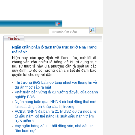
Tin tức
Ngăn chặn phân lô tách thửa trục lợi ở Nha Trang
thế nào?
Hiện nay, các quy định về tách thửa, mở lối đi
chung vẫn còn nhiều lổ hổng, dễ bị lợi dụng trục
lợi. Từ thực tế này, địa phương cần rà soát lại các
quy định, từ đó có hướng dẫn chi tiết để đảm bảo
quyền lợi cho người dân.
Thị trường BĐS bất ngờ tăng nhiệt với thông tin về
dự án “hot” sắp ra mắt
Phát triển bền vững là xu hướng tất yếu của doanh
nghiệp BĐS
Ngân hàng tuần qua: NHNN có loạt động thái mới,
lãi suất tăng trên khắp các thị trường
ACBS: NHNN đã bán ra 21 tỷ USD dự trữ ngoại tệ
từ đầu năm, có thể nâng lãi suất điều hành thêm
0,75 điểm %
Vay ngân hàng đầu tư bất động sản, nhà đầu tư
"ôm bom nợ"