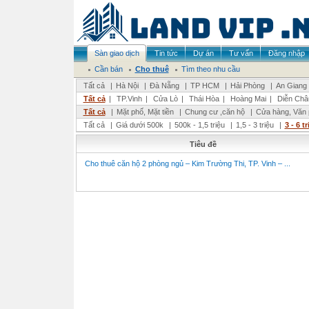
Sàn giao dịch
Tin tức
Dự án
Tư vấn
Đăng nhập
Cần bán
Cho thuê
Tìm theo nhu cầu
Tất cả
|
Hà Nội
|
Đà Nẵng
|
TP HCM
|
Hải Phòng
|
An Giang
Tất cả
|
TP.Vinh
|
Cửa Lò
|
Thái Hòa
|
Hoàng Mai
|
Diễn Châ
Tất cả
|
Mặt phố, Mặt tiền
|
Chung cư ,căn hộ
|
Cửa hàng, Văn
Tất cả
|
Giá dưới 500k
|
500k - 1,5 triệu
|
1,5 - 3 triệu
|
3 - 6 t
Tiêu đề
Cho thuê căn hộ 2 phòng ngủ – Kim Trường Thi, TP. Vinh – ...