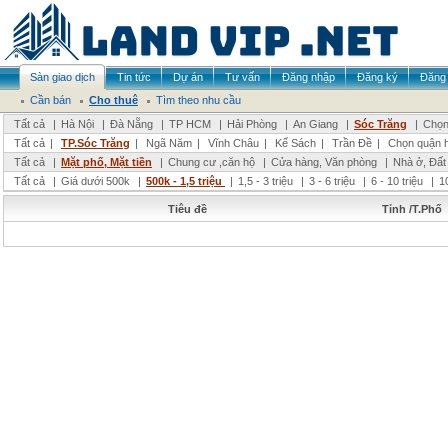
Sàn giao dịch
Tin tức
Dự án
Tư vấn
Đăng nhập
Đăng ký
Đăng 
Cần bán
Cho thuê
Tìm theo nhu cầu
Tất cả
|
Hà Nội
|
Đà Nẵng
|
TP HCM
|
Hải Phòng
|
An Giang
|
Sóc Trăng
|
Chọn
Tất cả
|
TP.Sóc Trăng
|
Ngã Năm
|
Vĩnh Châu
|
Kế Sách
|
Trần Đề
|
Chọn quận 
Tất cả
|
Mặt phố, Mặt tiền
|
Chung cư ,căn hộ
|
Cửa hàng, Văn phòng
|
Nhà ở, Đất
Tất cả
|
Giá dưới 500k
|
500k - 1,5 triệu
|
1,5 - 3 triệu
|
3 - 6 triệu
|
6 - 10 triệu
|
1
Tiêu đề
Tỉnh /T.Phố