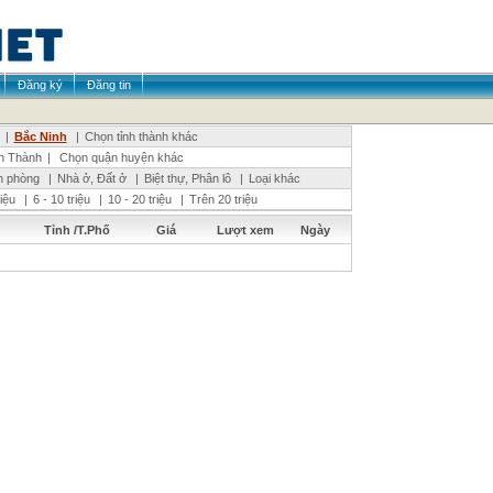
Đăng ký
Đăng tin
|
Bắc Ninh
|
Chọn tỉnh thành khác
n Thành
|
Chọn quận huyện khác
n phòng
|
Nhà ở, Đất ở
|
Biệt thự, Phân lô
|
Loại khác
riệu
|
6 - 10 triệu
|
10 - 20 triệu
|
Trên 20 triệu
Tỉnh /T.Phố
Giá
Lượt xem
Ngày