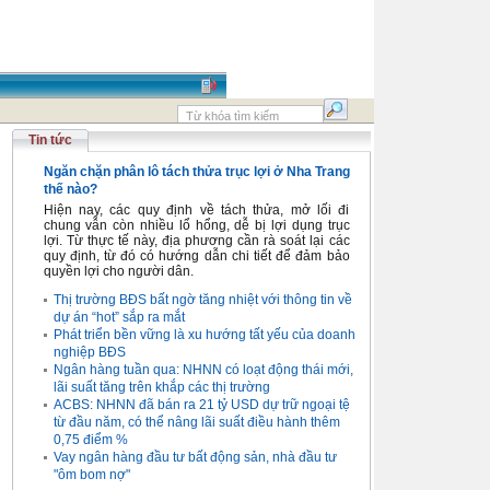
Tin tức
Ngăn chặn phân lô tách thửa trục lợi ở Nha Trang
thế nào?
Hiện nay, các quy định về tách thửa, mở lối đi
chung vẫn còn nhiều lổ hổng, dễ bị lợi dụng trục
lợi. Từ thực tế này, địa phương cần rà soát lại các
quy định, từ đó có hướng dẫn chi tiết để đảm bảo
quyền lợi cho người dân.
Thị trường BĐS bất ngờ tăng nhiệt với thông tin về
dự án “hot” sắp ra mắt
Phát triển bền vững là xu hướng tất yếu của doanh
nghiệp BĐS
Ngân hàng tuần qua: NHNN có loạt động thái mới,
lãi suất tăng trên khắp các thị trường
ACBS: NHNN đã bán ra 21 tỷ USD dự trữ ngoại tệ
từ đầu năm, có thể nâng lãi suất điều hành thêm
0,75 điểm %
Vay ngân hàng đầu tư bất động sản, nhà đầu tư
"ôm bom nợ"