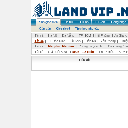
Sàn giao dịch
Tin tức
Dự án
Tư vấn
Đăng nhập
Cần bán
Cho thuê
Tìm theo nhu cầu
Tất cả
|
Hà Nội
|
Đà Nẵng
|
TP HCM
|
Hải Phòng
|
An Giang
Tất cả
|
TP.Bắc Ninh
|
Từ Sơn
|
Tiên Du
|
Yên Phong
|
Thuậ
Tất cả
|
Mặt phố, Mặt tiền
|
Chung cư ,căn hộ
|
Cửa hàng, Vă
Tất cả
|
Giá dưới 500k
|
500k - 1,5 triệu
|
1,5 - 3 triệu
|
3 - 6 t
Tiêu đề