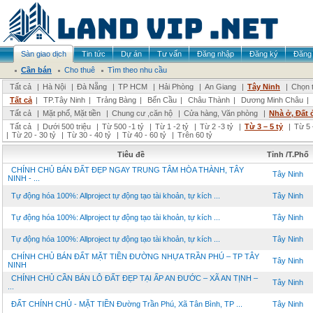
Sàn giao dịch
Tin tức
Dự án
Tư vấn
Đăng nhập
Đăng ký
Đăng 
Cần bán
Cho thuê
Tìm theo nhu cầu
Tất cả
|
Hà Nội
|
Đà Nẵng
|
TP HCM
|
Hải Phòng
|
An Giang
|
Tây Ninh
|
Chọn t
Tất cả
|
TP.Tây Ninh
|
Trảng Bàng
|
Bến Cầu
|
Châu Thành
|
Dương Minh Châu
|
Tất cả
|
Mặt phố, Mặt tiền
|
Chung cư ,căn hộ
|
Cửa hàng, Văn phòng
|
Nhà ở, Đất 
Tất cả
|
Dưới 500 triệu
|
Từ 500 -1 tỷ
|
Từ 1 -2 tỷ
|
Từ 2 -3 tỷ
|
Từ 3 – 5 tỷ
|
Từ 5 
|
Từ 20 - 30 tỷ
|
Từ 30 - 40 tỷ
|
Từ 40 - 60 tỷ
|
Trên 60 tỷ
Tiêu đề
Tỉnh /T.Phố
CHÍNH CHỦ BÁN ĐẤT ĐẸP NGAY TRUNG TÂM HÒA THÀNH, TÂY
Tây Ninh
NINH - ...
Tự động hóa 100%: Allproject tự động tạo tài khoản, tự kích ...
Tây Ninh
Tự động hóa 100%: Allproject tự động tạo tài khoản, tự kích ...
Tây Ninh
Tự động hóa 100%: Allproject tự động tạo tài khoản, tự kích ...
Tây Ninh
CHÍNH CHỦ BÁN ĐẤT MẶT TIỀN ĐƯỜNG NHỰA TRẦN PHÚ – TP TÂY
Tây Ninh
NINH
CHÍNH CHỦ CẦN BÁN LÔ ĐẤT ĐẸP TẠI ẤP AN ĐƯỚC – XÃ AN TỊNH –
Tây Ninh
...
ĐẤT CHÍNH CHỦ - MẶT TIỀN Đường Trần Phú, Xã Tân Bình, TP ...
Tây Ninh