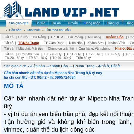
Sàn giao dịch
Tin tức
Dự án
Tư vấn
Đăng nhập
Đăng ký
Đăng 
Cần bán
Cho thuê
Tìm theo nhu cầu
Tất cả
|
Hà Nội
|
Đà Nẵng
|
TP HCM
|
Hải Phòng
|
An Giang
|
Khánh Hòa
|
Chọ
Tất cả
|
TP.Nha Trang
|
TP.Cam Ranh
|
Ninh Hòa
|
Khánh Sơn
|
Khánh Vĩnh
|
Ch
Tất cả
|
Mặt phố, Mặt tiền
|
Chung cư ,căn hộ
|
Cửa hàng, Văn phòng
|
Nhà ở, Đất 
Tất cả
|
Dưới 500 triệu
|
Từ 500 -1 tỷ
|
Từ 1 -2 tỷ
|
Từ 2 -3 tỷ
|
Từ 3 – 5 tỷ
|
Từ 5 –
|
Từ 20 - 30 tỷ
|
Từ 30 - 40 tỷ
|
Từ 40 - 60 tỷ
|
Trên 60 tỷ
>>
>>
>>
>>
Sàn giao dịch
Cần bán
Khánh Hòa
TP.Nha Trang
Nhà ở, Đất ở
Cần bán nhanh đất nền dự án Mipeco Nha Trang 8,6 tỷ nay
hạ chỉ còn 8tỷ - DT: 90m2 - lh: 0905724084
MÔ TẢ
Cần bán nhanh đất nền dự án Mipeco Nha Trang
8tỷ
- vị trí dự án ven biển trần phú, đẹp kết nối thuận
Tận hưởng gió và không khí biển trong lành,
vinmec, quần thể du lịch đông đúc