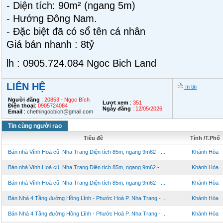
- Diện tích: 90m² (ngang 5m)
- Hướng Đông Nam.
- Đặc biệt đã có sổ tên cá nhân
Giá bán nhanh : 8tỷ
lh : 0905.724.084 Ngoc Bich Land
LIÊN HỆ
In tin
Người đăng
:
20853 - Ngọc Bích
Lượt xem
:
351
Điện thoại
:
0905724084
Ngày đăng
:
12/05/2026
Email
:
chethingocbich@gmail.com
Tin cùng người rao
Tiêu đề
Tỉnh /T.Phố
Bán nhà Vĩnh Hoà cũ, Nha Trang Diện tích 85m, ngang 9m62 - ...
Khánh Hòa
Bán nhà Vĩnh Hoà cũ, Nha Trang Diện tích 85m, ngang 9m62 - ...
Khánh Hòa
Bán nhà Vĩnh Hoà cũ, Nha Trang Diện tích 85m, ngang 9m62 - ...
Khánh Hòa
Bán Nhà 4 Tầng đường Hồng Lĩnh - Phước Hoà P. Nha Trang - ...
Khánh Hòa
Bán Nhà 4 Tầng đường Hồng Lĩnh - Phước Hoà P. Nha Trang - ...
Khánh Hòa